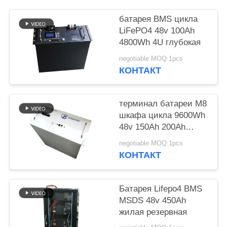
POLICY
батарея BMS цикла
LiFePO4 48v 100Ah
4800Wh 4U глубокая
negotiable MOQ:1pcs
КОНТАКТ
терминал батареи M8
шкафа цикла 9600Wh
48v 150Ah 200Ah
глубокий
negotiable MOQ:1pcs
КОНТАКТ
Батарея Lifepo4 BMS
MSDS 48v 450Ah
жилая резервная