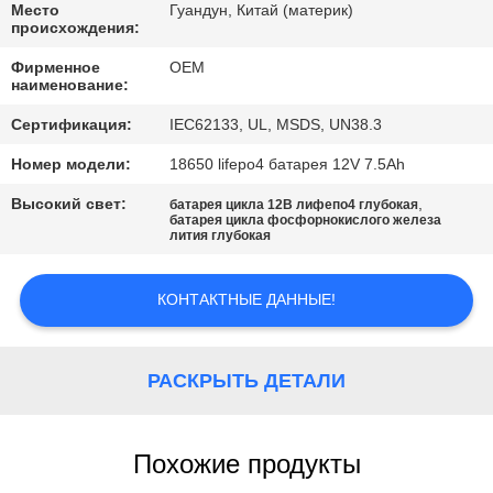
КАЧЕСТВА
Место
Гуандун, Китай (материк)
происхождения:
Фирменное
OEM
СВЯЖИТЕСЬ
наименование:
МЫ
Сертификация:
IEC62133, UL, MSDS, UN38.3
Номер модели:
18650 lifepo4 батарея 12V 7.5Ah
BLOG
Высокий свет:
,
батарея цикла 12В лифепо4 глубокая
батарея цикла фосфорнокислого железа
лития глубокая
СПРОСИТЕ
ЦИТАТУ
КОНТАКТНЫЕ ДАННЫЕ!
КАРТА
РАСКРЫТЬ ДЕТАЛИ
САЙТА
PRIVACY
Похожие продукты