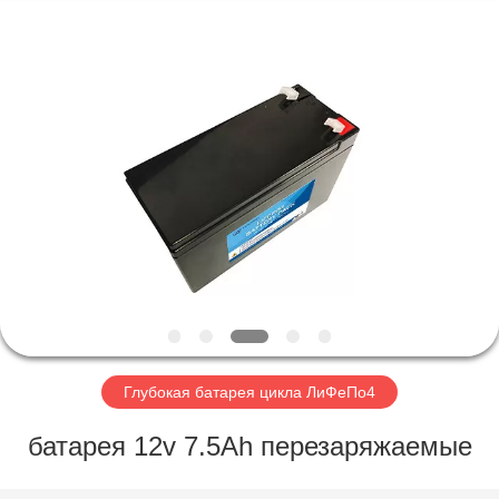
Horn
E-
Commerce
Co.,
Ltd..
All
Rights
Reserved.
ДОМ
ПРОДУКТЫ
О
НАС
ПУТЕШЕСТВИЕ
ФАБРИКИ
Глубокая батарея цикла ЛиФеПо4
батарея 12v 7.5Ah перезаряжаемые
ПРОВЕРКА