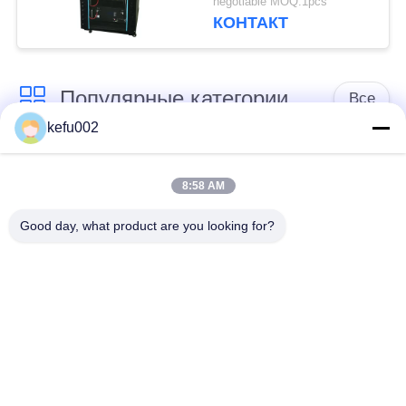
negotiable MOQ:1pcs
КОНТАКТ
Популярные категории
Все
kefu002
Глубокая батарея
Аккумулятор
цикла ЛиФеПо4
8:58 AM
Good day, what product are you looking for?
Перезаряжаемые
Солнечная батарея
батарея Лифепо4
Lifepo4
32650 блоков
26650 блоков
батарей
батарей
солнечная батарея
Батарея замены
лития уличного