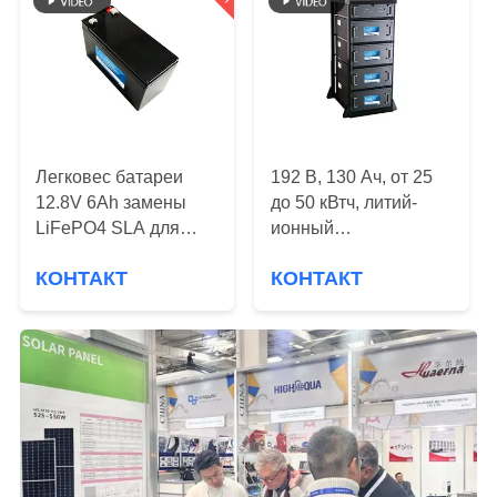
КАЧЕСТВА
СВЯЖИТЕСЬ
МЫ
BLOG
Легковес батареи
192 В, 130 Ач, от 25
12.8V 6Ah замены
до 50 кВтч, литий-
LiFePO4 SLA для
ионный
СПРОСИТЕ
фиксированного
телекоммуникационный
КОНТАКТ
КОНТАКТ
оборудования
аккумулятор
ЦИТАТУ
высокого
напряжения ESS
КАРТА
САЙТА
PRIVACY