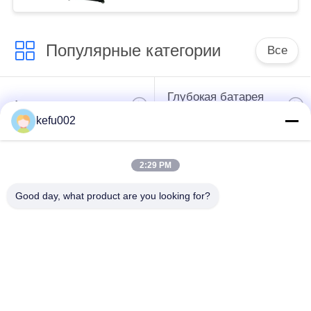
Популярные категории
Все
Глубокая батарея
Аккумулятор
цикла ЛиФеПо4
kefu002
Перезаряжаемые
Солнечная батарея
2:29 PM
батарея Лифепо4
Lifepo4
Good day, what product are you looking for?
32650 блоков
26650 блоков
батарей
батарей
солнечная батарея
Батарея замены
лития уличного
SLA
света