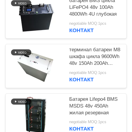
POLICY
батарея BMS цикла
LiFePO4 48v 100Ah
4800Wh 4U глубокая
negotiable MOQ:1pcs
КОНТАКТ
терминал батареи M8
шкафа цикла 9600Wh
48v 150Ah 200Ah
глубокий
negotiable MOQ:1pcs
КОНТАКТ
Батарея Lifepo4 BMS
MSDS 48v 450Ah
жилая резервная
negotiable MOQ:1pcs
КОНТАКТ