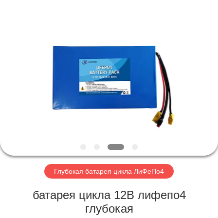
Horn
E-
Commerce
Co.,
Ltd..
All
Rights
Reserved.
ДОМ
ПРОДУКТЫ
О
НАС
ПУТЕШЕСТВИЕ
ФАБРИКИ
Глубокая батарея цикла ЛиФеПо4
батарея цикла 12В лифепо4
ПРОВЕРКА
глубокая