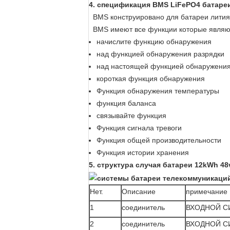
4. спецификация BMS LiFePO4 батаре
BMS конструировано для батареи лития
BMS имеют все функции которые явля
начислите функцию обнаружения
над функцией обнаружения разрядки
над настоящей функцией обнаружени
короткая функция обнаружения
Функция обнаружения температуры
функция баланса
связывайте функция
Функция сигнала тревоги
Функция общей производительности
Функция истории хранения
5.
структура случая батареи 12kWh 48
Нет.
Описание
примечание 
1
соединитель
ВХОДНОЙ С
2
соединитель
ВХОДНОЙ СИ