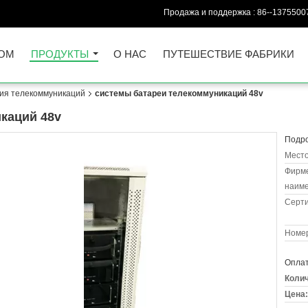
Продажа и поддержка :
86--1375500
ОМ
ПРОДУКТЫ
О НАС
ПУТЕШЕСТВИЕ ФАБРИКИ
ия телекоммуникаций
системы батареи телекоммуникаций 48v
каций 48v
Подро
Место
Фирм
наиме
Серт
Номер
Оплат
Колич
Цена: