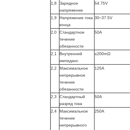
1,8
Зарядное
54.75V
напряжение
1,9
Напряжение тока
30~37.5V
конца
2,0
Стандартное
50A
течение
обязанности
2,1
Внутренний
≤200mΩ
импеданс
2,2
Максимальное
125A
непрерывное
течение
обязанности
2,3
Стандартный
50A
разряд тока
2,4
Максимальное
250A
течение
непрерывного