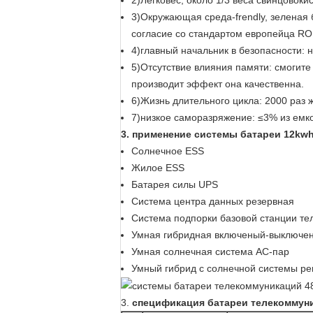
2)Легковес, около 1/3 веса свинцовок
3)Окружающая среда-frendly, зеленая 
согласие со стандартом европейца RO
4)главный начальник в безопасности: 
5)Отсутствие влияния памяти: смогите
производит эффект она качественна.
6)Жизнь длительного цикла: 2000 раз 
7)низкое саморазряжение: ≤3% из емко
3.
применение системы батареи
12kw
Солнечное ESS
Жилое ESS
Батарея силы UPS
Система центра данных резервная
Система подпорки базовой станции т
Умная гибридная включеный-выключен
Умная солнечная система AC-пар
Умный гибрид с солнечной системы ре
3.
спецификация батареи телекоммуни