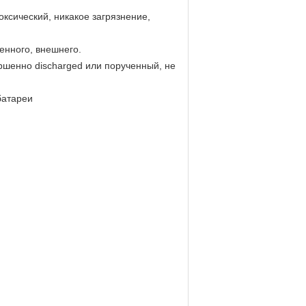
оксический, никакое загрязнение,
енного, внешнего.
ершенно discharged или порученный, не
батареи