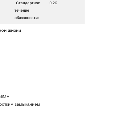
Стандартное
0.2К
течение
обязанности:
ной жизни
 NiMH
коротким замыканием