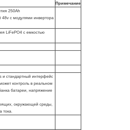
Примечание
ития 250Ah
 48v с модулями инвертора
ея LiFePO4 с емкостью
 и стандартный интерфейс
 может контроль в реальном
банка батареи, напряжение
оящих, окружающей среды,
а тока.