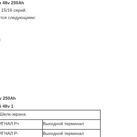
и 48v 250Ah
 15/16 серий.
ются следующими:
я
v 250Ah
Шелк-экрана
ИГНАЛ P+
Выходной терминал
ГНАЛ P-
Выходной терминал