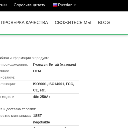
Спросите цитату
Russian
7633
ПРОВЕРКА КАЧЕСТВА
СВЯЖИТЕСЬ МЫ
BLOG
бная информация о продукте:
 происхождения:
Гуандун, Китай (материк)
енное
OEM
нование:
ификация:
ISO9001, ISO14001, FCC,
CE, etc.
 модели:
48в 250Ах
а и доставка Условия:
ество мин заказа:
1SET
negotiable