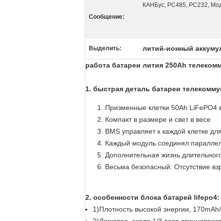
КАНБус, РС485, РС232, Мо
Сообщение:
литий-ионный аккуму
Выделить:
работа батареи лития 250Ah телеком
1. быстрая деталь батареи телекомму
Призменные клетки 50Ah LiFePO4 
Компакт в размере и свет в весе
BMS управляет к каждой клетке дл
Каждый модуль соединял параллель
Дополнительная жизнь длительного
Весьма безопасный: Отсутствие вз
2. особенности блока батарей lifepo4:
1)Плотность высокой энергии, 170mAh