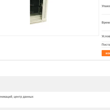
Упако
Время
Услов
Поста
ко
уникаций, центр данных