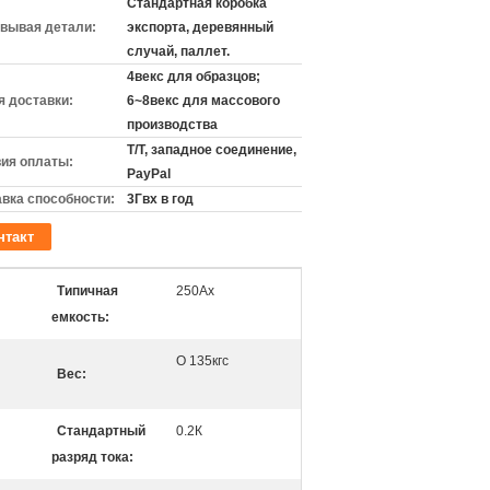
Стандартная коробка
вывая детали:
экспорта, деревянный
случай, паллет.
4векс для образцов;
 доставки:
6~8векс для массового
производства
T/T, западное соединение,
ия оплаты:
PayPal
вка способности:
3Гвх в год
нтакт
Типичная
250Ах
емкость:
О 135кгс
Вес:
Стандартный
0.2К
разряд тока: