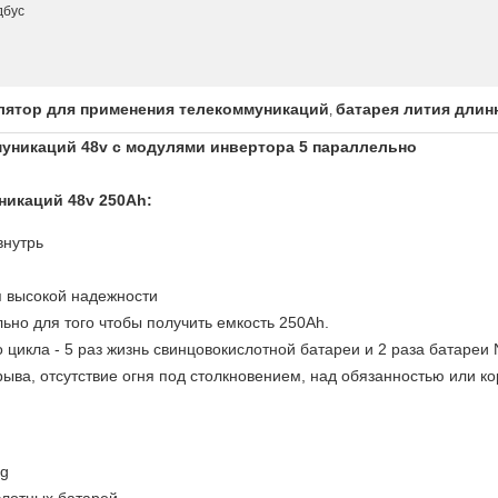
дбус
лятор для применения телекоммуникаций
батарея лития длин
,
муникаций 48v с модулями инвертора 5 параллельно
никаций 48v 250Ah:
внутрь
я высокой надежности
но для того чтобы получить емкость 250Ah.
 цикла - 5 раз жизнь свинцовокислотной батареи и 2 раза батареи
рыва, отсутствие огня под столкновением, над обязанностью или 
/g