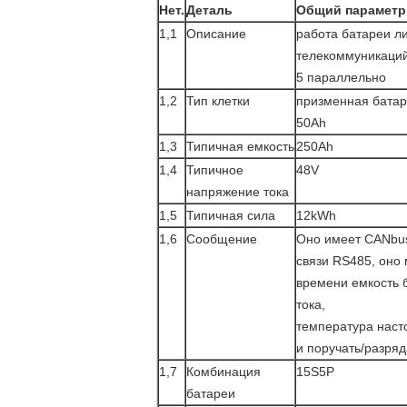
Нет.
Деталь
Общий параметр
1,1
Описание
работа батареи л
телекоммуникаций
5 параллельно
1,2
Тип клетки
призменная батар
50Ah
1,3
Типичная емкость
250Ah
1,4
Типичное
48V
напряжение тока
1,5
Типичная сила
12kWh
1,6
Сообщение
Оно имеет CANbus
связи RS485, оно
времени емкость 
тока,
температура наст
и поручать/разряд
1,7
Комбинация
15S5P
батареи