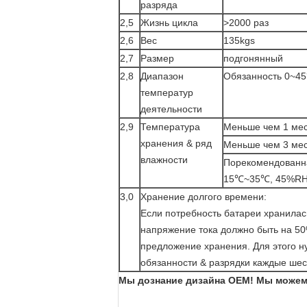
разряда
2,5
Жизнь цикла
>2000 раз
2,6
Вес
135kgs
2,7
Размер
подгонянный
2,8
Диапазон
Обязанность 0~45
температур
деятельности
2,9
Температура
Меньше чем 1 ме
хранения & ряд
Меньше чем 3 ме
влажности
Порекомендованн
15℃~35℃, 45%R
3,0
Хранение долгого времени:
Если потребность батареи хранилась
напряжение тока должно быть на 50
предложение хранения. Для этого н
обязанности & разрядки каждые шес
Мы дознание дизайна OEM! Мы можем 