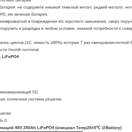
ислотных батарей
батарея: не содержите никакой тяжелый метал, редкий металл, нет
HS, им зеленая батарея.
невзврывчатый в повреждении etc короткого замыкания, сверх поруч
 поручить и разрядка в любом условии, никакой потребности к сов
жизнь циклов (1C, емкость ≥80%) которая 7 раз свинцовокислотной 
сти /month norminal.
h
LiFePO4
елекоммуникаций 5G
ая солнечная система решетки
шетки
каций 48V 250Ah LiFePO4 (инициал Temp25±5℃ @Battery)