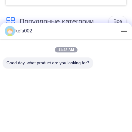
Популярные категории
Все
kefu002
Глубокая батарея
Аккумулятор
цикла ЛиФеПо4
11:48 AM
Good day, what product are you looking for?
Перезаряжаемые
Солнечная батарея
батарея Лифепо4
Lifepo4
32650 блоков
26650 блоков
батарей
батарей
солнечная батарея
Батарея замены
лития уличного
SLA
света