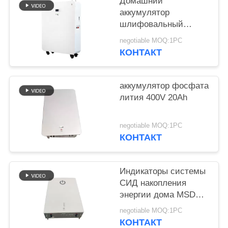
POLICY
Домашний
аккумулятор
шлифовальный
суппорт модульного
negotiable MOQ:1PC
проектирования 20
КОНТАКТ
батарей лития kwh
для гибрида с
солнечной системы
аккумулятор фосфата
решетки
лития 400V 20Ah
negotiable MOQ:1PC
КОНТАКТ
Индикаторы системы
СИД накопления
энергии дома MSDS
400V 25Ah 10kwh
negotiable MOQ:1PC
КОНТАКТ