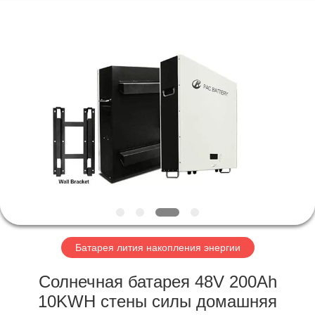
Horn
E-
Commerce
Co.,
Ltd..
All
Rights
Reserved.
ДОМ
ПРОДУКТЫ
О
НАС
ПУТЕШЕСТВИЕ
ФАБРИКИ
Батарея лития накопления энергии
Солнечная батарея 48V 200Ah
ПРОВЕРКА
10KWH стены силы домашняя