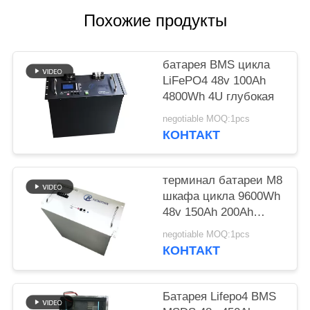
POLICY
Похожие продукты
батарея BMS цикла
LiFePO4 48v 100Ah
4800Wh 4U глубокая
negotiable MOQ:1pcs
КОНТАКТ
терминал батареи M8
шкафа цикла 9600Wh
48v 150Ah 200Ah
глубокий
negotiable MOQ:1pcs
КОНТАКТ
Батарея Lifepo4 BMS