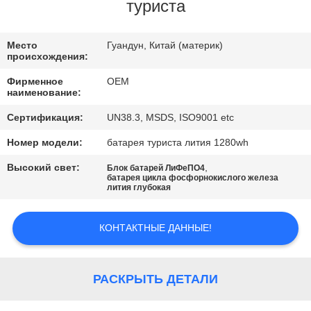
КАЧЕСТВА
туриста
СВЯЖИТЕСЬ
Место
Гуандун, Китай (материк)
происхождения:
МЫ
Фирменное
OEM
наименование:
BLOG
Сертификация:
UN38.3, MSDS, ISO9001 etc
Номер модели:
батарея туриста лития 1280wh
СПРОСИТЕ
Высокий свет:
,
Блок батарей ЛиФеПО4
ЦИТАТУ
батарея цикла фосфорнокислого железа
лития глубокая
КАРТА
КОНТАКТНЫЕ ДАННЫЕ!
САЙТА
РАСКРЫТЬ ДЕТАЛИ
PRIVACY