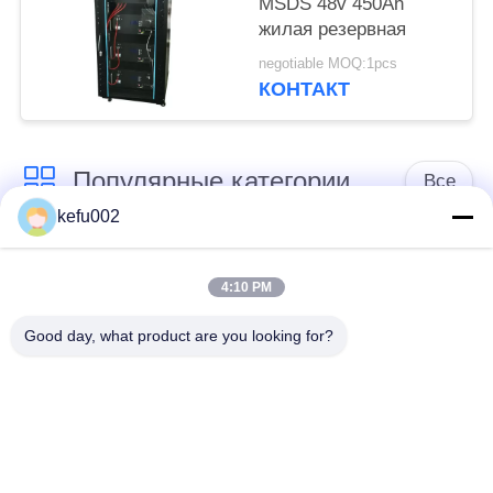
MSDS 48v 450Ah
жилая резервная
negotiable MOQ:1pcs
КОНТАКТ
Популярные категории
Все
kefu002
Глубокая батарея
Аккумулятор
цикла ЛиФеПо4
4:10 PM
Good day, what product are you looking for?
Перезаряжаемые
Солнечная батарея
батарея Лифепо4
Lifepo4
32650 блоков
26650 блоков
батарей
батарей