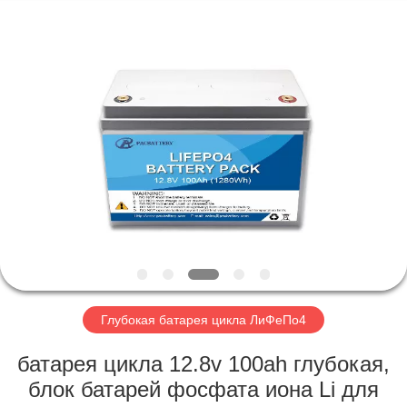
Horn
E-
Commerce
Co.,
Ltd..
All
Rights
Reserved.
ДОМ
ПРОДУКТЫ
О
НАС
ПУТЕШЕСТВИЕ
ФАБРИКИ
Глубокая батарея цикла ЛиФеПо4
батарея цикла 12.8v 100ah глубокая,
ПРОВЕРКА
блок батарей фосфата иона Li для