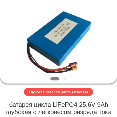
Horn
E-
Commerce
Co.,
Ltd..
All
Rights
Reserved.
ДОМ
ПРОДУКТЫ
О
НАС
ПУТЕШЕСТВИЕ
ФАБРИКИ
Глубокая батарея цикла ЛиФеПо4
батарея цикла LiFePO4 25.6V 9Ah
ПРОВЕРКА
глубокая с легковесом разряда тока