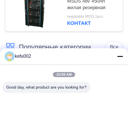
MSDS 48v 450Ah
жилая резервная
negotiable MOQ:1pcs
КОНТАКТ
Популярные категории
Все
kefu002
Глубокая батарея
Аккумулятор
цикла ЛиФеПо4
10:09 AM
Good day, what product are you looking for?
Перезаряжаемые
Солнечная батарея
батарея Лифепо4
Lifepo4
32650 блоков
26650 блоков
батарей
батарей