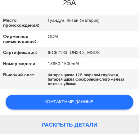
КАЧЕСТВА
25A
СВЯЖИТЕСЬ
Место
Гуандун, Китай (материк)
происхождения:
МЫ
Фирменное
ODM
наименование:
BLOG
Сертификация:
IEC62133, UN38.3, MSDS
Номер модели:
18650-1500mAh
СПРОСИТЕ
Высокий свет:
,
батарея цикла 12В лифепо4 глубокая
ЦИТАТУ
батарея цикла фосфорнокислого железа
лития глубокая
КАРТА
КОНТАКТНЫЕ ДАННЫЕ!
САЙТА
РАСКРЫТЬ ДЕТАЛИ
PRIVACY