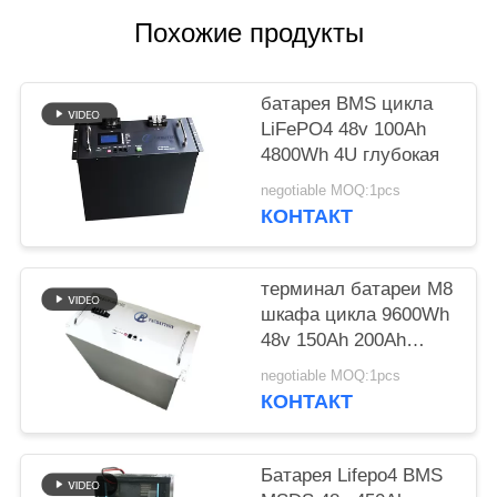
POLICY
Похожие продукты
батарея BMS цикла
LiFePO4 48v 100Ah
4800Wh 4U глубокая
negotiable MOQ:1pcs
КОНТАКТ
терминал батареи M8
шкафа цикла 9600Wh
48v 150Ah 200Ah
глубокий
negotiable MOQ:1pcs
КОНТАКТ
Батарея Lifepo4 BMS