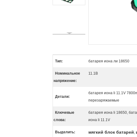
Тип:
батарея иона ли 18650
Номинальное
11.1В
напряжение:
батарея иона li 11.1V 780
Детали:
перезаряжаемые
Ключевые
батарея иона li 18650, ба
слова:
иона li 11.1V
мягкий блок батарей
Выделить:
,