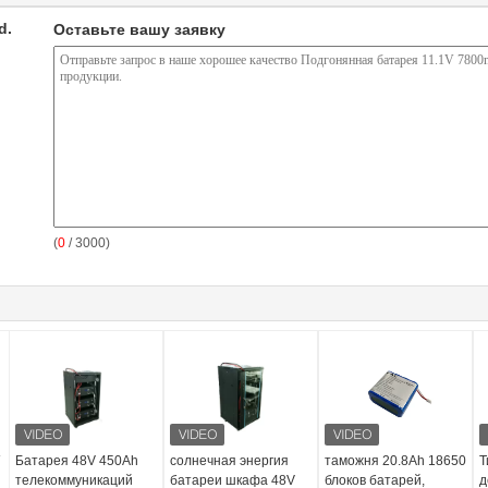
d.
Оставьте вашу заявку
(
0
/ 3000)
Батарея 48V 450Ah
солнечная энергия
таможня 20.8Ah 18650
Т
телекоммуникаций
батареи шкафа 48V
блоков батарей,
д