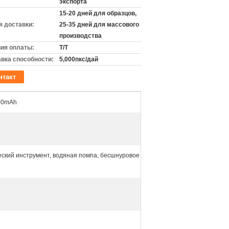
экспорта
15-20 дней для образцов,
 доставки:
25-35 дней для массового
производства
ия оплаты:
T/T
вка способности:
5,000пкс/дай
нтакт
00mAh
ский инструмент, водяная помпа, бесшнуровое