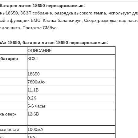
, батарея лития 18650 перезаряжаемые:
ны18650, 3С3П собрание, разрядка высокого темпа, использует дл
ый в функциях БМС: Клетка балансируя, Сверх-разрядка, над наст
ая защита. Протокол СМбус.
мАх 18650, батареи лития 18650 перезаряжаемые:
ОПИСАНИЕ
 батарея
3С3П
18650
7800мАх
11.1В
0.2К
5-6 часы
ка овер-
12.6В
язанности
1000мА
ка
15А