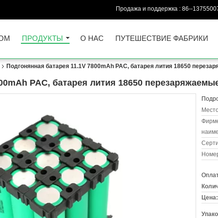
Продажа и поддержка :
86--1375500
ОМ
ПРОДУКТЫ
О НАС
ПУТЕШЕСТВИЕ ФАБРИКИ
Подгонянная батарея 11.1V 7800mAh PAC, батарея лития 18650 переза
800mAh PAC, батарея лития 18650 перезаряжаемы
Подро
Место
Фирм
наиме
Серт
Номер
Оплат
Колич
Цена:
Упако