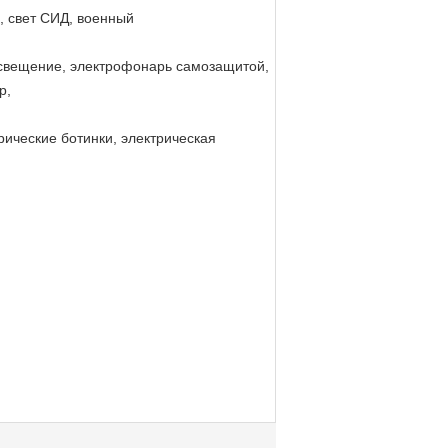
, свет СИД, военный
штат
 в 30
 освещение, электрофонарь самозащитой,
ров
р,
рические ботинки, электрическая
00
а Ли
арей