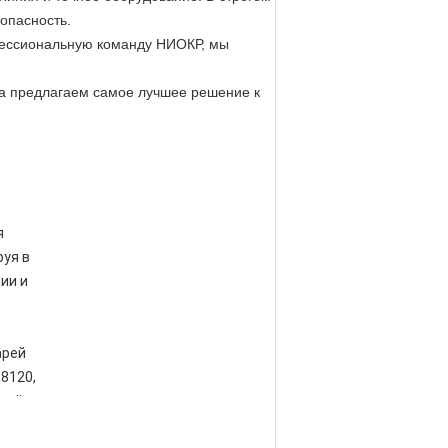
опасность.
офессиональную команду НИОКР, мы
гда предлагаем самое лучшее решение к
я
уя в
ии и
арей
38120,
арей
ыла