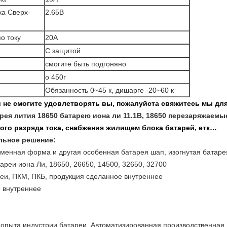
ка Сверх-
2.65В
о току
20А
С защитой
смогите быть подгоняно
о 450г
Обязанность 0~45 к, дишарге -20~60 к
 не смогите удовлетворять вы, пожалуйста свяжитесь мы для
рея лития 18650 батарею иона ли 11.1В, 18650 перезаряжаем
ого разряда тока, снабжения жилищем блока батарей, етк…
льное решение:
зменная форма и другая особенная батарея шап, изогнутая батаре
ареи иона Ли, 18650, 26650, 14500, 32650, 32700
еи, ПКМ, ПКБ, продукция сделанное внутреннее
е внутреннее
 опыта индустрии батареи. Автоматизированная производственная 