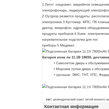
1.Лигхт: хэадламп, аварийное освещение
электрофонарь, лидирующий электрофон
2.Оутдоор резвится продукты: располага
электроника 3.Кустомер: МПС, ПК планше
диктор, микрофон, ядровое оборудовани
продукты приборов 4.Хоме: электрически
нагревательная подстилка для ног.
приборы 5.Медикал
батарея иона ли 11.1В 18650, достав
• Самолетом дверь к обслуживан
• Морским путем дверь к обслужи
• срочным: ЭМС, ТНТ, УПС, Феде
тег:
цилиндрический пакет литий-ионного а
Контактная информация