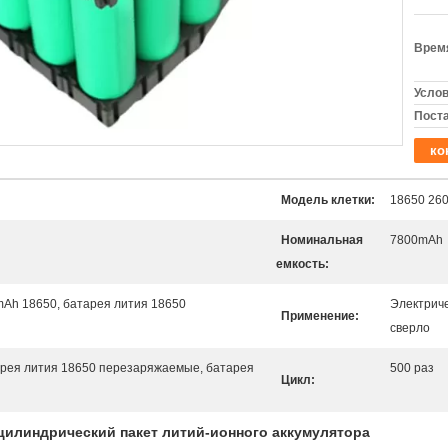
Время
Услов
Поста
ко
Модель клетки:
18650 26
Номинальная
7800mAh
емкость:
0mAh 18650, батарея лития 18650
Электриче
Применение:
сверло
тарея лития 18650 перезаряжаемые, батарея
500 раз
Цикл:
цилиндрический пакет литий-ионного аккумулятора