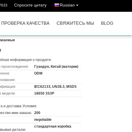
Спросите цитату
Russian
7633
ПРОВЕРКА КАЧЕСТВА
СВЯЖИТЕСЬ МЫ
BLOG
ряжаемые
е
бная информация о продукте:
 происхождения:
Гуандун, Китай (материк)
енное
ODM
нование:
ификация:
IEC62133, UN38.3, MSDS
 модели:
18650 3S3P
а и доставка Условия:
ество мин заказа:
200
negotiable
стандартная коробка
вывая детали: