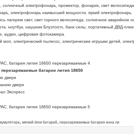
настроена в 2004, и
, солнечный электрофонарь, прожектор, фонарик, свет велосипеда
использует больше 
арь, электрофонарь наивысшей мощности, яркий электрофонарь.
чем 350 повсеместно
ясь лагерем свет, свет горного велосипеда, солнечное аварийное
000 квадратных мет
та. ноутбук, наушник Блуэтоотх, банк силы, портативный ДВД-плее
производственных
е, аудио, цифровая фотокамера.
площадей. Емкость
й моп, электрический пылесос, электрические игрушки детей, элект
месячной
производительности
завода больше чем 7
000 батарей полимер
ка перезаряжаемые батареи лития 18650
и 1 000 000
ию двери
цилиндрических бат
ванию двери
иона Ли.
рал Экспресс
,
,
ккумулятора
мягкий блок батарей
перезаряжаемые батарея иона ли