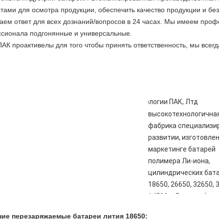
ами для осмотра продукции, обеспечить качество продукции и без
аем ответ для всех дознаний/вопросов в 24 часах. Мы имеем пр
сионала подгонянные и универсальные.
ПАК проактивелы для того чтобы принять ответственность, мы все
КО. технологии ПАК, Лтд
высокотехнологична
фабрика специализир
развитии, изготовлен
маркетинге батарей
полимера Ли-иона,
цилиндрических бат
18650, 26650, 32650, 
14500 и Ли-иона бат
ЛиФеПО4. Фабрика б
ение перезаряжаемые батареи лития 18650: