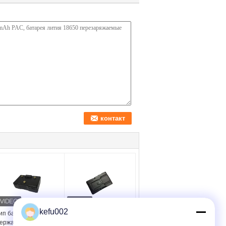
kefu002
ип батарея
блок батарей 14,8 v Li,
ержателя золота
блок батарей иона