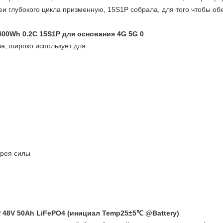
реи глубокого цикла призменную, 15S1P собрала, для того чтобы о
а, широко использует для
арея силы
 48V 50Ah LiFePO4 (инициал Temp25±5℃ @Battery)