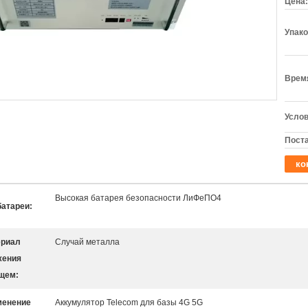
Цена:
Упако
Время
Услов
Поста
ко
Высокая батарея безопасности ЛиФеПО4
батареи:
ериал
Случай металла
жения
щем:
менение
Аккумулятор Telecom для базы 4G 5G