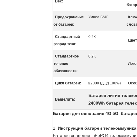
Вес:
батар
Предохранение
Умное БМС
Клю
от батареи:
слова
Стандартный
0.2К
Цвет
разряд тока:
Стандартное
0.2К
течение
Лого
обязанности:
Цикл батареи:
≥2000 (ДОД 100%)
Особ
Батарея лития телек
Выделить:
2400Wh батарея теле
Батарея для основания 4G 5G, батар
1.
Инструкция
батареи телекоммуник
Батарея хранения LiFePO4 телекоммуник