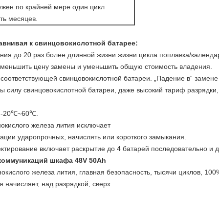
ужен по крайней мере один цикл
ть месяцев.
авнивая к свинцовокислотной батарее:
ния до 20 раз более длинной жизни жизни цикла поплавка/календа
уменьшить цену замены и уменьшить общую стоимость владения.
а соответствующей свинцовокислотной батареи. „Падение в“ замене
ды силу свинцовокислотной батареи, даже высокий тариф разрядки
: -20℃~60℃.
окислого железа лития исключает
уации ударопрочных, начислять или короткого замыкания.
ктирование включает раскрытие до 4 батарей последовательно и 
коммуникаций шкафа 48V 50Ah
окислого железа лития, главная безопасность, тысячи циклов, 10
 начисляет, над разрядкой, сверх