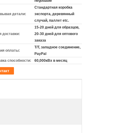
negotiable
Стандартная коробка
вывая детали:
экспорта, деревянный
случай, паллет etc.
15-20 дней для образцов,
 доставки:
20-30 дней для оптового
заказа
T/T, западное соединение,
ия оплаты:
PayPal
вка способности:
60,000кВх в месяц
нтакт