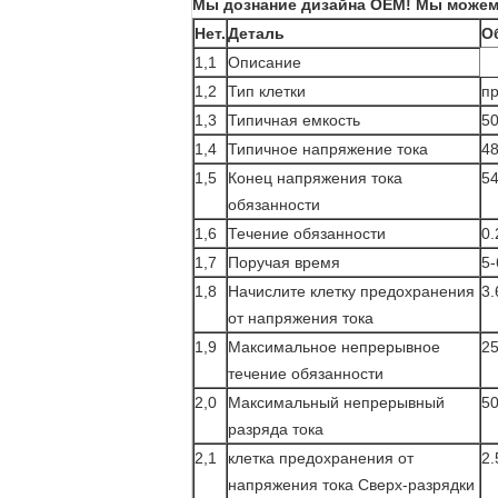
Мы дознание дизайна OEM! Мы можем 
Нет.
Деталь
О
1,1
Описание
1,2
Тип клетки
пр
1,3
Типичная емкость
5
1,4
Типичное напряжение тока
4
1,5
Конец напряжения тока
5
обязанности
1,6
Течение обязанности
0.
1,7
Поручая время
5-
1,8
Начислите клетку предохранения
3.
от напряжения тока
1,9
Максимальное непрерывное
2
течение обязанности
2,0
Максимальный непрерывный
5
разряда тока
2,1
клетка предохранения от
2.
напряжения тока Сверх-разрядки