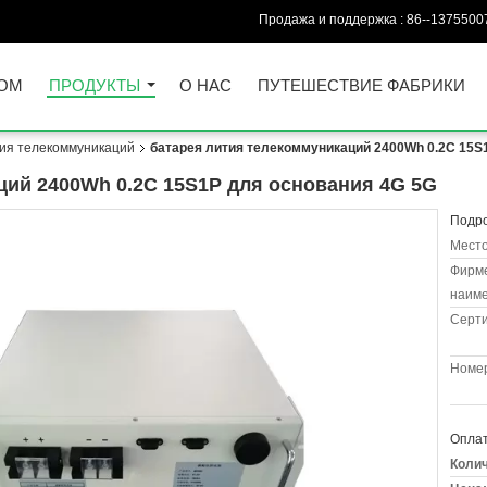
Продажа и поддержка :
86--1375500
ОМ
ПРОДУКТЫ
О НАС
ПУТЕШЕСТВИЕ ФАБРИКИ
ия телекоммуникаций
батарея лития телекоммуникаций 2400Wh 0.2C 15S
ций 2400Wh 0.2C 15S1P для основания 4G 5G
Подро
Место
Фирм
наиме
Серт
Номер
Оплат
Колич