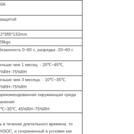
00A
 защитой
42*385*132mm
28kgs
язанность 0~60 c, разрядка -20~60 c
еньше чем 1 месяц: - 20℃~45℃,
5%RH~75%RH
еньше чем 3 месяца: - 10℃~35℃,
5%RH~75%RH
орекомендованная окружающая среда
анения:
5℃~35℃, 45%RH~75%RH
 в течение длительного времени, то
%SOC, и сохраненный в условии как