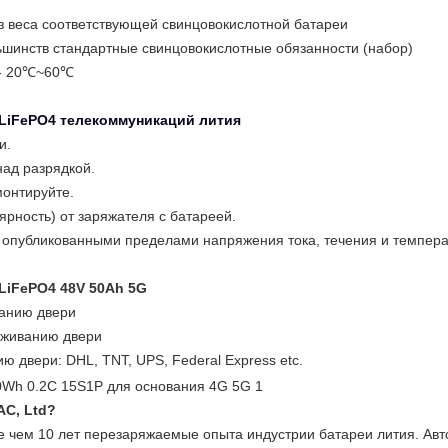
з веса соответствующей свинцовокислотной батареи
ьшинств стандартные свинцовокислотные обязанности (набор)
 - 20℃~60℃
 LiFePO4 телекоммуникаций лития
и.
ад разрядкой.
монтируйте.
рность) от заряжателя с батареей.
а опубликованными пределами напряжения тока, течения и темпера
LiFePO4 48V 50Ah 5G
ванию двери
уживанию двери
ю двери: DHL, TNT, UPS, Federal Express etc.
AC, Ltd?
 чем 10 лет перезаряжаемые опыта индустрии батареи лития. Ав