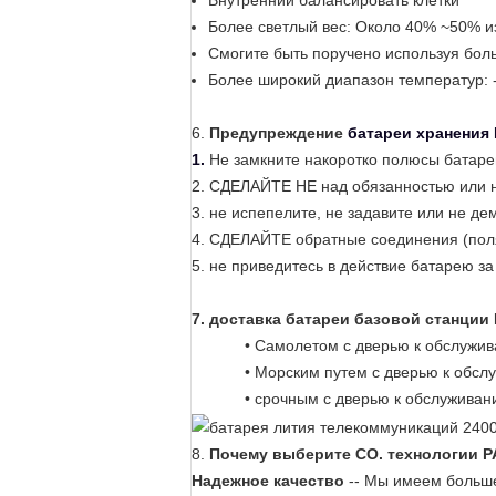
Внутренний балансировать клетки
Более светлый вес: Около 40% ~50% и
Смогите быть поручено используя бол
Более широкий диапазон температур:
6.
Предупреждение
батареи хранения
1.
Не замкните накоротко полюсы батаре
2. СДЕЛАЙТЕ НЕ над обязанностью или н
3. не испепелите, не задавите или не де
4. СДЕЛАЙТЕ обратные соединения (поля
5. не приведитесь в действие батарею з
7.
доставка батареи базовой станции 
• Самолетом с дверью к обслужи
• Морским путем с дверью к обсл
• срочным с дверью к обслуживани
8.
Почему выберите CO. технологии P
Надежное качество
-- Мы имеем больше