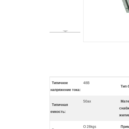
Типичное
48В
Тип 
напряжение тока:
50ах
Мат
Типичная
снаб
емкость:
жили
О 28kgs
При