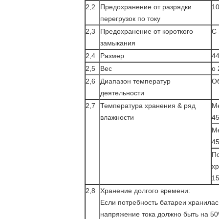
2,2
Предохранение от разрядки
1
перегрузок по току
2,3
Предохранение от короткого
С
замыкания
2,4
Размер
4
2,5
Вес
о 
2,6
Диапазон температур
Об
деятельности
2,7
Температура хранения & ряд
М
влажности
4
М
4
П
хр
1
2,8
Хранение долгого времени:
Если потребность батареи хранилась
напряжение тока должно быть на 50