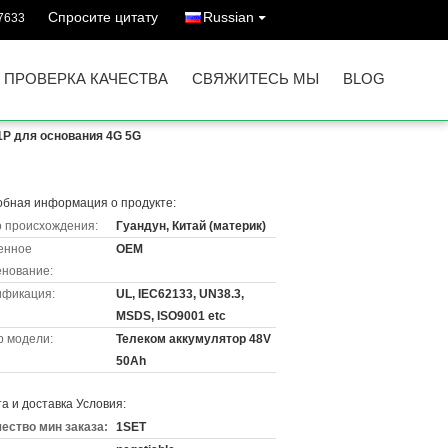
Спросите цитату
Russian
7633
ПРОВЕРКА КАЧЕСТВА
СВЯЖИТЕСЬ МЫ
BLOG
1P для основания 4G 5G
бная информация о продукте:
 происхождения:
Гуандун, Китай (материк)
енное
OEM
нование:
ификация:
UL, IEC62133, UN38.3,
MSDS, ISO9001 etc
 модели:
Телеком аккумулятор 48V
50Ah
а и доставка Условия:
ество мин заказа:
1SET