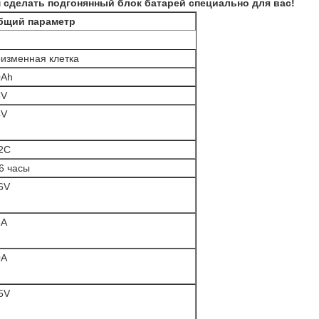
сделать подгонянный блок батарей специально для вас!
бщий параметр
изменная клетка
0Ah
8V
4V
2C
6 часы
6V
5A
0A
5V