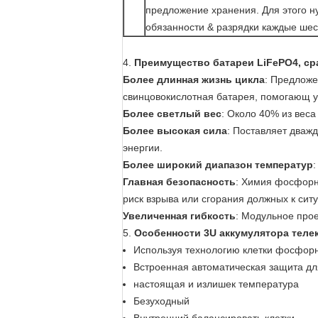
предложение хранения. Для этого н
обязанности & разрядки каждые шес
4.
Преимущество батареи LiFePO4, ср
Более длинная жизнь цикла
: Предложе
свинцовокислотная батарея, помогающ 
Более светлый вес
: Около 40% из вес
Более высокая сила
: Поставляет дваж
энергии.
Более широкий диапазон температур
Главная безопасность
: Химия фосфорн
риск взрыва или сгорания должных к сит
Увеличенная гибкость
: Модульное прое
5.
Особенности 3U аккумулятора теле
Используя технологию клетки фосфорн
Встроенная автоматическая защита для
настоящая и излишек температура
Безуходный