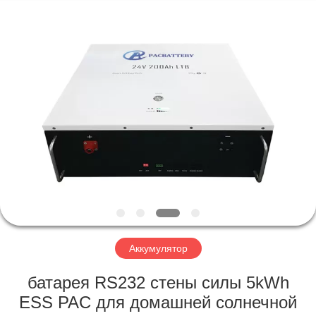
Horn
E-
Commerce
Co.,
Ltd..
All
Rights
Reserved.
ДОМ
ПРОДУКТЫ
О
НАС
ПУТЕШЕСТВИЕ
ФАБРИКИ
Аккумулятор
батарея RS232 стены силы 5kWh
ПРОВЕРКА
ESS PAC для домашней солнечной