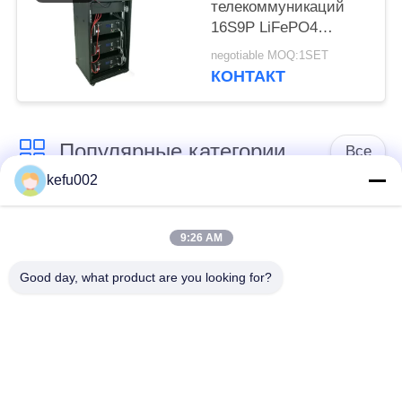
телекоммуникаций
16S9P LiFePO4
солнечная ESS PAC
negotiable MOQ:1SET
КОНТАКТ
Популярные категории
Все
kefu002
Глубокая батарея
Аккумулятор
цикла ЛиФеПо4
9:26 AM
Good day, what product are you looking for?
Перезаряжаемые
Солнечная батарея
батарея Лифепо4
Lifepo4
32650 блоков
26650 блоков
батарей
батарей