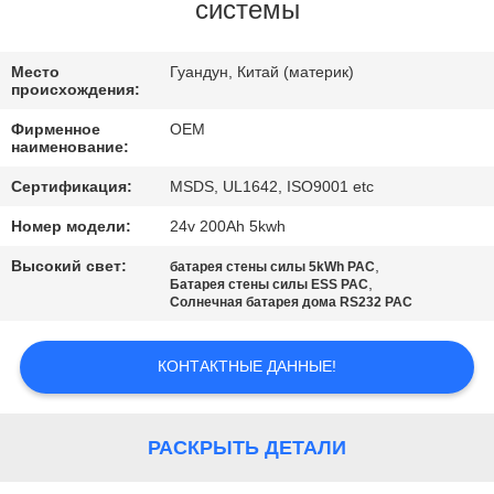
КАЧЕСТВА
системы
СВЯЖИТЕСЬ
Место
Гуандун, Китай (материк)
происхождения:
МЫ
Фирменное
OEM
наименование:
BLOG
Сертификация:
MSDS, UL1642, ISO9001 etc
Номер модели:
24v 200Ah 5kwh
СПРОСИТЕ
Высокий свет:
,
батарея стены силы 5kWh PAC
ЦИТАТУ
,
Батарея стены силы ESS PAC
Солнечная батарея дома RS232 PAC
КАРТА
КОНТАКТНЫЕ ДАННЫЕ!
САЙТА
РАСКРЫТЬ ДЕТАЛИ
PRIVACY