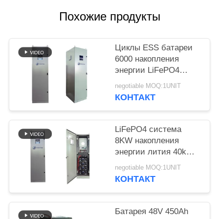
POLICY
Похожие продукты
Циклы ESS батареи
6000 накопления
энергии LiFePO4
кнопки 40kWh RST
negotiable MOQ:1UNIT
КОНТАКТ
LiFePO4 система
8KW накопления
энергии лития 40kWh
вывела наружу
negotiable MOQ:1UNIT
UL1973
КОНТАКТ
Батарея 48V 450Ah