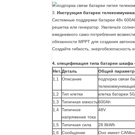
3.
Инструкция батареи телекоммуника
Системные поддержки батареи 48v 600Ah
решетка или генератор. Увеличьте солне
ежедневного само-потребления возмести
обязанности MPPT для создания автоном
Создайте гибкость, энергобезопасность
4.
спецификация
типа батареи шкафа 
Нет.
Деталь
Общий параметр
1,1
Описание
подпорка связи б
телекоммуникаций
1,2
Тип клетки
клетка батареи 5
1,3
Типичная емкость
600Ah
1,4
Типичное
48V
напряжение тока
1,5
Типичная сила
28.8kWh
1,6
Сообщение
Оно имеет CANbus