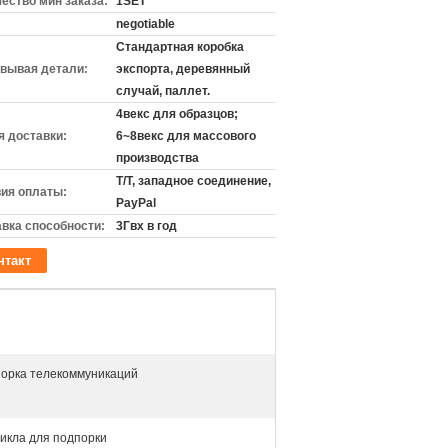
ество мин заказа:
1SET
negotiable
Стандартная коробка
вывая детали:
экспорта, деревянный
случай, паллет.
4векс для образцов;
 доставки:
6~8векс для массового
производства
T/T, западное соединение,
ия оплаты:
PayPal
вка способности:
3Гвх в год
нтакт
порка телекоммуникаций
икла для подпорки