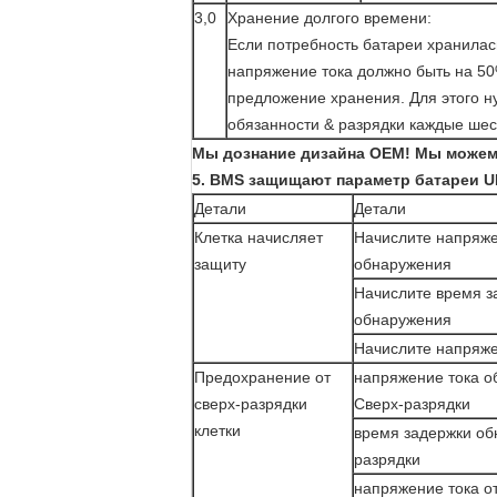
3,0
Хранение долгого времени:
Если потребность батареи хранилась
напряжение тока должно быть на 50
предложение хранения. Для этого н
обязанности & разрядки каждые шес
Мы дознание дизайна OEM! Мы можем 
5. BMS защищают параметр батареи U
Детали
Детали
Клетка начисляет
Начислите напряже
защиту
обнаружения
Начислите время з
обнаружения
Начислите напряже
Предохранение от
напряжение тока 
сверх-разрядки
Сверх-разрядки
клетки
время задержки об
разрядки
напряжение тока о