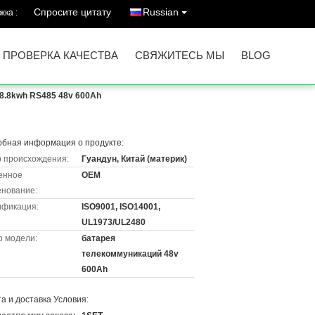
Спросите цитату
Russian
ка :
ПРОВЕРКА КАЧЕСТВА
СВЯЖИТЕСЬ МЫ
BLOG
8.8kwh RS485 48v 600Ah
бная информация о продукте:
 происхождения:
Гуандун, Китай (материк)
енное
OEM
нование:
ификация:
ISO9001, ISO14001,
UL1973/UL2480
 модели:
батарея
телекоммуникаций 48v
600Ah
а и доставка Условия: