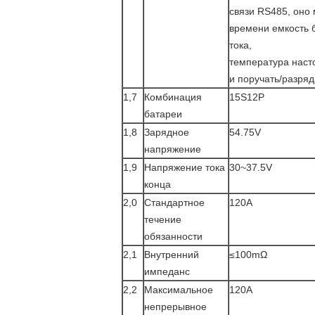
связи RS485, оно
времени емкость 
тока,
температура наст
и поручать/разряд
1,7
Комбинация
15S12P
батареи
1,8
Зарядное
54.75V
напряжение
1,9
Напряжение тока
30~37.5V
конца
2,0
Стандартное
120A
течение
обязанности
2,1
Внутренний
≤100mΩ
импеданс
2,2
Максимальное
120A
непрерывное