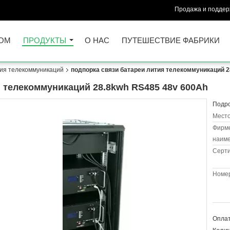
Продажа и поддерж
ОМ
ПРОДУКТЫ
О НАС
ПУТЕШЕСТВИЕ ФАБРИКИ
ия телекоммуникаций
подпорка связи батареи лития телекоммуникаций 2
я телекоммуникаций 28.8kwh RS485 48v 600Ah
Подро
Место
Фирм
наиме
Серт
Номер
Оплат