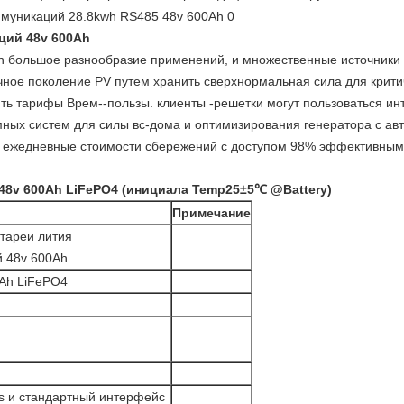
ций 48v 600Ah
 большое разнообразие применений, и множественные источники п
чное поколение PV путем хранить сверхнормальная сила для крити
ть тарифы Врем--пользы. клиенты -решетки могут пользоваться и
ных систем для силы вс-дома и оптимизирования генератора с ав
 и ежедневные стоимости сбережений с доступом 98% эффективным,
48v 600Ah LiFePO4 (инициала Temp25±5℃ @Battery)
Примечание
атареи лития
 48v 600Ah
0Ah LiFePO4
 и стандартный интерфейс