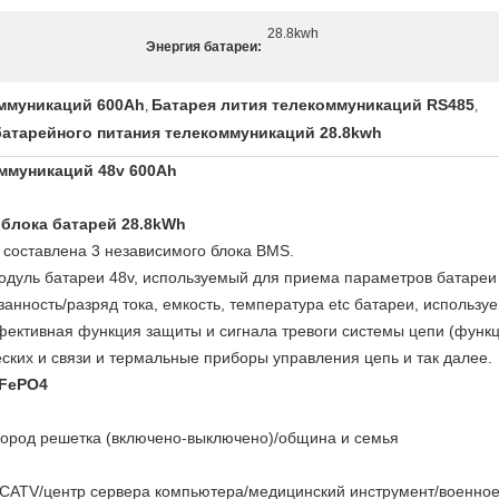
28.8kwh
Энергия батареи:
оммуникаций 600Ah
Батарея лития телекоммуникаций RS485
,
,
батарейного питания телекоммуникаций 28.8kwh
оммуникаций 48v 600Ah
 блока батарей 28.8kWh
составлена 3 независимого блока BMS.
одуль батареи 48v, используемый для приема параметров батареи
анность/разряд тока, емкость, температура etc батареи, использу
фективная функция защиты и сигнала тревоги системы цепи (функц
ских и связи и термальные приборы управления цепь и так далее.
iFePO4
/город решетка (включено-выключено)/община и семья
/CATV/центр сервера компьютера/медицинский инструмент/военно