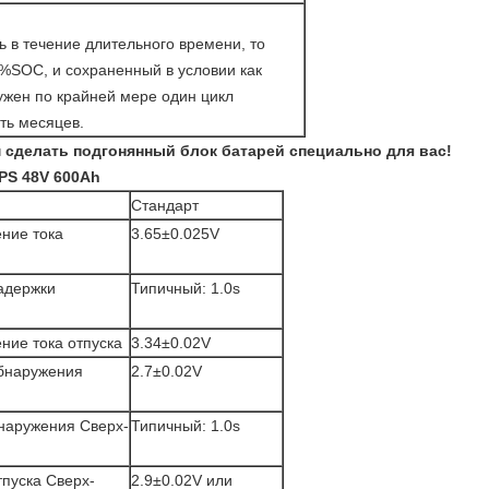
 в течение длительного времени, то
%SOC, и сохраненный в условии как
ужен по крайней мере один цикл
ть месяцев.
сделать подгонянный блок батарей специально для вас!
PS 48V 600Ah
Стандарт
ние тока
3.65±0.025V
адержки
Типичный: 1.0s
ние тока отпуска
3.34±0.02V
обнаружения
2.7±0.02V
наружения Сверх-
Типичный: 1.0s
тпуска Сверх-
2.9±0.02V или