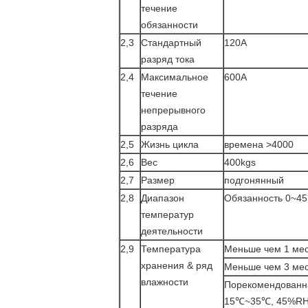
течение
обязанности
2,3
Стандартный
120A
разряд тока
2,4
Максимальное
600A
течение
непрерывного
разряда
2,5
Жизнь цикла
времена >4000
2,6
Вес
400kgs
2,7
Размер
подгонянный
2,8
Диапазон
Обязанность 0~45
температур
деятельности
2,9
Температура
Меньше чем 1 ме
хранения & ряд
Меньше чем 3 ме
влажности
Порекомендованн
15℃~35℃, 45%R