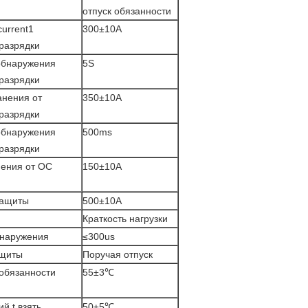
отпуск обязанности
urrent1
300±10A
 разрядки
обнаружения
5S
 разрядки
анения от
350±10A
 разрядки
обнаружения
500ms
 разрядки
нения от OC
150±10A
защиты
500±10A
Краткость нагрузки
бнаружения
≤300us
ащиты
Поручая отпуск
обязанности
55±3℃
й t взять
50±5℃