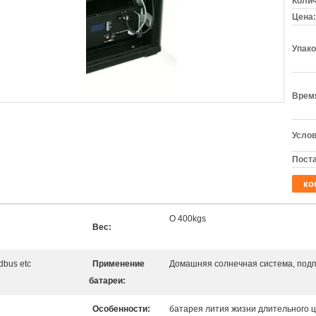
Колич
Цена:
Упако
Время
Услов
Поста
ко
О 400kgs
Вес:
bus etc
Применение
Домашняя солнечная система, под
батареи:
Особенности:
батарея лития жизни длительного ц