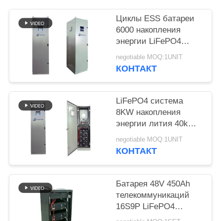
POLICY
Циклы ESS батареи
6000 накопления
энергии LiFePO4
кнопки 40kWh RST
negotiable MOQ:1UNIT
КОНТАКТ
LiFePO4 система
8KW накопления
энергии лития 40kWh
вывела наружу
negotiable MOQ:1UNIT
UL1973
КОНТАКТ
Батарея 48V 450Ah
телекоммуникаций
16S9P LiFePO4
солнечная ESS PAC