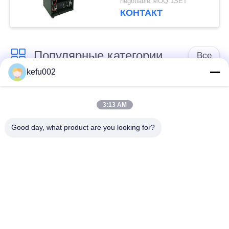
negotiable MOQ:1SET
КОНТАКТ
Популярные категории
Все
kefu002
Глубокая батарея
Аккумулятор
цикла ЛиФеПо4
3:13 AM
Good day, what product are you looking for?
Перезаряжаемые
Солнечная батарея
батарея Лифепо4
Lifepo4
32650 блоков
26650 блоков
батарей
батарей
солнечная батарея
Батарея замены
лития уличного