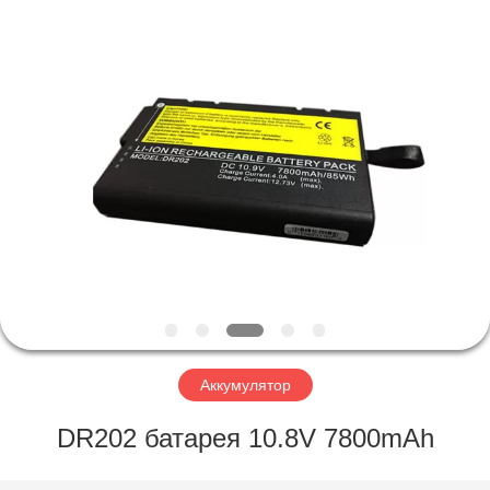
Horn
E-
Commerce
Co.,
Ltd..
All
Rights
Reserved.
ДОМ
ПРОДУКТЫ
О
НАС
ПУТЕШЕСТВИЕ
ФАБРИКИ
Аккумулятор
DR202 батарея 10.8V 7800mAh
ПРОВЕРКА