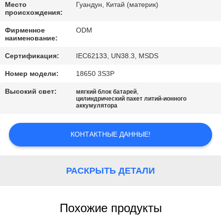
КАЧЕСТВА
Место
Гуандун, Китай (материк)
происхождения:
Фирменное
ODM
СВЯЖИТЕСЬ
наименование:
МЫ
Сертификация:
IEC62133, UN38.3, MSDS
Номер модели:
18650 3S3P
BLOG
Высокий свет:
,
мягкий блок батарей
цилиндрический пакет литий-ионного
аккумулятора
СПРОСИТЕ
ЦИТАТУ
КОНТАКТНЫЕ ДАННЫЕ!
КАРТА
РАСКРЫТЬ ДЕТАЛИ
САЙТА
PRIVACY
Похожие продукты