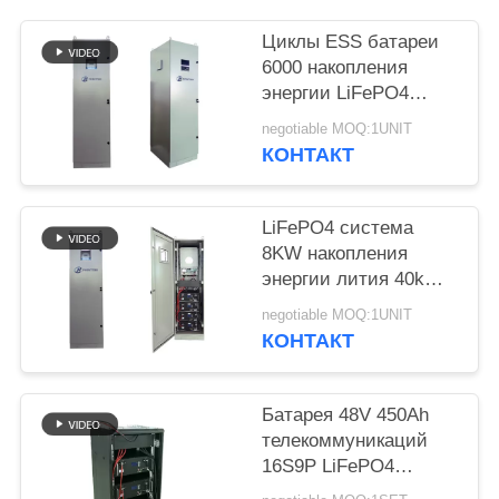
POLICY
Циклы ESS батареи
6000 накопления
энергии LiFePO4
кнопки 40kWh RST
negotiable MOQ:1UNIT
КОНТАКТ
LiFePO4 система
8KW накопления
энергии лития 40kWh
вывела наружу
negotiable MOQ:1UNIT
UL1973
КОНТАКТ
Батарея 48V 450Ah
телекоммуникаций
16S9P LiFePO4
солнечная ESS PAC