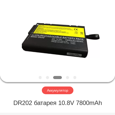
Horn
E-
Commerce
Co.,
Ltd..
All
Rights
Reserved.
ДОМ
ПРОДУКТЫ
О
НАС
ПУТЕШЕСТВИЕ
ФАБРИКИ
Аккумулятор
DR202 батарея 10.8V 7800mAh
ПРОВЕРКА