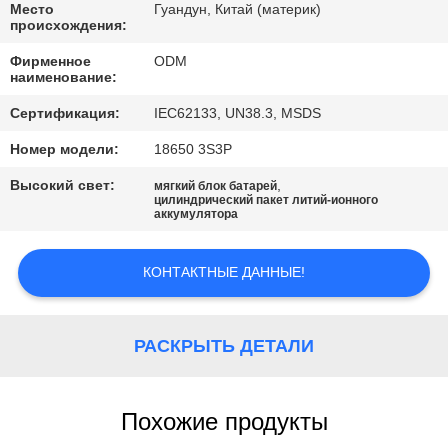
КАЧЕСТВА
Место
Гуандун, Китай (материк)
происхождения:
Фирменное
ODM
СВЯЖИТЕСЬ
наименование:
МЫ
Сертификация:
IEC62133, UN38.3, MSDS
Номер модели:
18650 3S3P
BLOG
Высокий свет:
,
мягкий блок батарей
цилиндрический пакет литий-ионного
аккумулятора
СПРОСИТЕ
ЦИТАТУ
КОНТАКТНЫЕ ДАННЫЕ!
КАРТА
РАСКРЫТЬ ДЕТАЛИ
САЙТА
PRIVACY
Похожие продукты