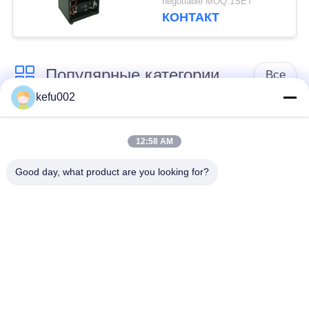
negotiable MOQ:1SET
КОНТАКТ
Популярные категории
Все
kefu002
Глубокая батарея
Аккумулятор
цикла ЛиФеПо4
12:58 AM
Good day, what product are you looking for?
Перезаряжаемые
Солнечная батарея
батарея Лифепо4
Lifepo4
32650 блоков
26650 блоков
батарей
батарей
солнечная батарея
Батарея замены
лития уличного