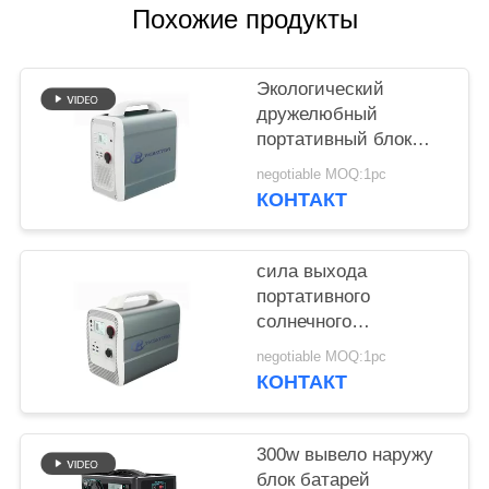
POLICY
Похожие продукты
Экологический
дружелюбный
портативный блок
батарей 1500wh
negotiable MOQ:1pc
лития для хранения
КОНТАКТ
солнечной энергии
сила выхода
портативного
солнечного
генератора 600w
negotiable MOQ:1pc
супер с батареей
КОНТАКТ
лития 1000wh 14.8v
300w вывело наружу
блок батарей