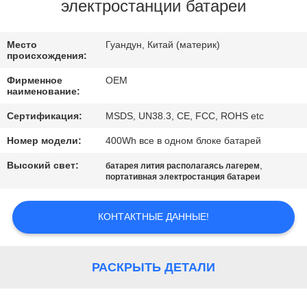
КАЧЕСТВА
электростанции батареи
СВЯЖИТЕСЬ
Место
Гуандун, Китай (материк)
происхождения:
МЫ
Фирменное
OEM
наименование:
BLOG
Сертификация:
MSDS, UN38.3, CE, FCC, ROHS etc
Номер модели:
400Wh все в одном блоке батарей
СПРОСИТЕ
Высокий свет:
,
батарея лития располагаясь лагерем
ЦИТАТУ
портативная электростанция батареи
КОНТАКТНЫЕ ДАННЫЕ!
КАРТА
САЙТА
РАСКРЫТЬ ДЕТАЛИ
PRIVACY