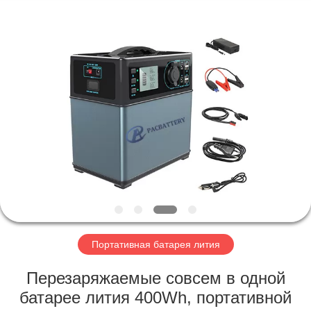
Horn
E-
Commerce
Co.,
Ltd..
All
Rights
Reserved.
ДОМ
ПРОДУКТЫ
О
НАС
ПУТЕШЕСТВИЕ
ФАБРИКИ
Портативная батарея лития
Перезаряжаемые совсем в одной
ПРОВЕРКА
батарее лития 400Wh, портативной