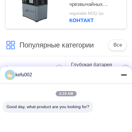
чрезвычайных
полномочий,
negotiable MOQ:1pc
портативная станция
КОНТАКТ
чрезвычайных
полномочий
Популярные категории
Все
Глубокая батарея
Аккумулятор
цикла ЛиФеПо4
kefu002
Перезаряжаемые
Солнечная батарея
2:19 AM
батарея Лифепо4
Lifepo4
Good day, what product are you looking for?
32650 блоков
26650 блоков
батарей
батарей