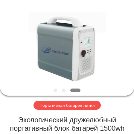
Horn
E-
Commerce
Co.,
Ltd..
All
Rights
Reserved.
ДОМ
ПРОДУКТЫ
О
НАС
ПУТЕШЕСТВИЕ
ФАБРИКИ
Портативная батарея лития
Экологический дружелюбный
ПРОВЕРКА
портативный блок батарей 1500wh