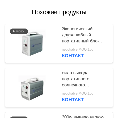
POLICY
Похожие продукты
Экологический
дружелюбный
портативный блок
батарей 1500wh
negotiable MOQ:1pc
лития для хранения
КОНТАКТ
солнечной энергии
сила выхода
портативного
солнечного
генератора 600w
negotiable MOQ:1pc
супер с батареей
КОНТАКТ
лития 1000wh 14.8v
300w вывело наружу