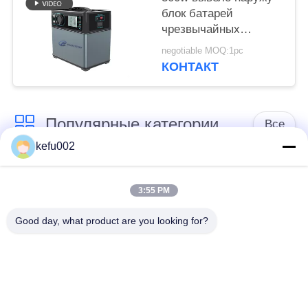
блок батарей
чрезвычайных
полномочий,
negotiable MOQ:1pc
портативная станция
КОНТАКТ
чрезвычайных
полномочий
Популярные категории
Все
kefu002
Глубокая батарея
Аккумулятор
цикла ЛиФеПо4
3:55 PM
Good day, what product are you looking for?
Перезаряжаемые
Солнечная батарея
батарея Лифепо4
Lifepo4
32650 блоков
26650 блоков
батарей
батарей