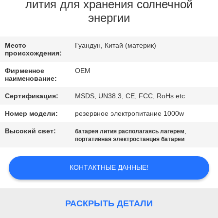
КАЧЕСТВА
лития для хранения солнечной
энергии
СВЯЖИТЕСЬ
Место
Гуандун, Китай (материк)
МЫ
происхождения:
Фирменное
OEM
BLOG
наименование:
Сертификация:
MSDS, UN38.3, CE, FCC, RoHs etc
СПРОСИТЕ
Номер модели:
резервное электропитание 1000w
ЦИТАТУ
Высокий свет:
,
батарея лития располагаясь лагерем
портативная электростанция батареи
КАРТА
КОНТАКТНЫЕ ДАННЫЕ!
САЙТА
PRIVACY
РАСКРЫТЬ ДЕТАЛИ