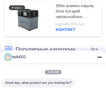
300w вывело наружу
блок батарей
чрезвычайных
полномочий,
negotiable MOQ:1pc
портативная станция
КОНТАКТ
чрезвычайных
полномочий
Популярные категории
Все
kefu002
Глубокая батарея
Аккумулятор
цикла ЛиФеПо4
8:39 AM
Good day, what product are you looking for?
Перезаряжаемые
Солнечная батарея
батарея Лифепо4
Lifepo4
32650 блоков
26650 блоков