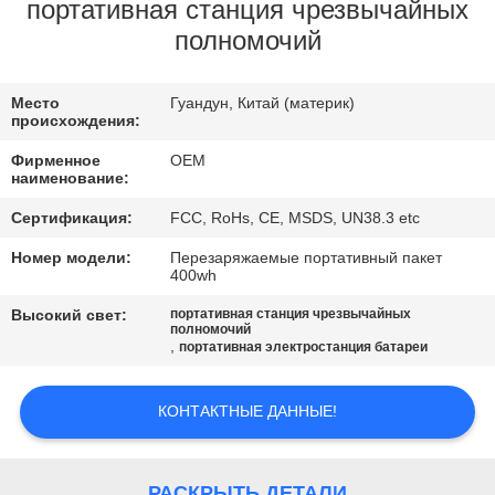
КАЧЕСТВА
портативная станция чрезвычайных
полномочий
СВЯЖИТЕСЬ
Место
Гуандун, Китай (материк)
МЫ
происхождения:
Фирменное
OEM
BLOG
наименование:
Сертификация:
FCC, RoHs, CE, MSDS, UN38.3 etc
СПРОСИТЕ
Номер модели:
Перезаряжаемые портативный пакет
400wh
ЦИТАТУ
Высокий свет:
портативная станция чрезвычайных
полномочий
,
портативная электростанция батареи
КАРТА
САЙТА
КОНТАКТНЫЕ ДАННЫЕ!
PRIVACY
РАСКРЫТЬ ДЕТАЛИ