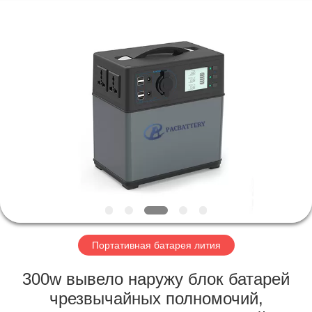
Horn
E-
Commerce
Co.,
Ltd..
All
Rights
Reserved.
ДОМ
ПРОДУКТЫ
О
НАС
ПУТЕШЕСТВИЕ
ФАБРИКИ
Портативная батарея лития
300w вывело наружу блок батарей
ПРОВЕРКА
чрезвычайных полномочий,