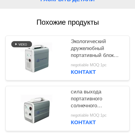
POLICY
Похожие продукты
Экологический
дружелюбный
портативный блок
батарей 1500wh
negotiable MOQ:1pc
лития для хранения
КОНТАКТ
солнечной энергии
сила выхода
портативного
солнечного
генератора 600w
negotiable MOQ:1pc
супер с батареей
КОНТАКТ
лития 1000wh 14.8v