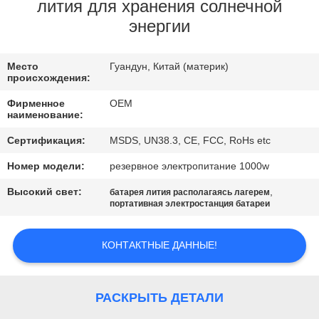
КАЧЕСТВА
лития для хранения солнечной
энергии
СВЯЖИТЕСЬ
Место
Гуандун, Китай (материк)
МЫ
происхождения:
Фирменное
OEM
BLOG
наименование:
Сертификация:
MSDS, UN38.3, CE, FCC, RoHs etc
СПРОСИТЕ
Номер модели:
резервное электропитание 1000w
ЦИТАТУ
Высокий свет:
,
батарея лития располагаясь лагерем
портативная электростанция батареи
КАРТА
КОНТАКТНЫЕ ДАННЫЕ!
САЙТА
PRIVACY
РАСКРЫТЬ ДЕТАЛИ