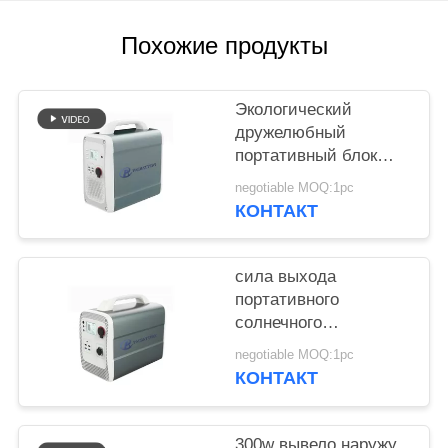
POLICY
Похожие продукты
Экологический
дружелюбный
портативный блок
батарей 1500wh
negotiable MOQ:1pc
лития для хранения
КОНТАКТ
солнечной энергии
сила выхода
портативного
солнечного
генератора 600w
negotiable MOQ:1pc
супер с батареей
КОНТАКТ
лития 1000wh 14.8v
300w вывело наружу