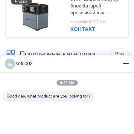
блок батарей
чрезвычайных
полномочий,
negotiable MOQ:1pc
портативная станция
КОНТАКТ
чрезвычайных
полномочий
Популярные категории
Все
kefu002
Глубокая батарея
Аккумулятор
цикла ЛиФеПо4
9:29 AM
Good day, what product are you looking for?
Перезаряжаемые
Солнечная батарея
батарея Лифепо4
Lifepo4
32650 блоков
26650 блоков
батарей
батарей