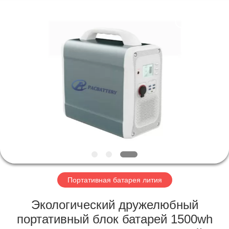
Horn
E-
Commerce
Co.,
Ltd..
All
Rights
Reserved.
ДОМ
ПРОДУКТЫ
О
НАС
ПУТЕШЕСТВИЕ
ФАБРИКИ
Портативная батарея лития
Экологический дружелюбный
ПРОВЕРКА
портативный блок батарей 1500wh