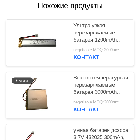
POLICY
Похожие продукты
Ультра узкая
перезаряжаемые
батарея 1200mAh
полимера лития для
negotiable MOQ:2000пкс
электронной ручки
КОНТАКТ
Высокотемпературная
перезаряжаемые
батарея 3000mAh
полимера лития для
negotiable MOQ:2000пкс
банка солнечной
КОНТАКТ
энергии
умная батарея дозора
3.7V 432035 300mAh,