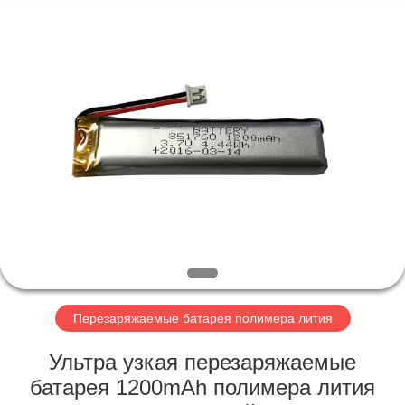
Horn
E-
Commerce
Co.,
Ltd..
All
Rights
Reserved.
ДОМ
ПРОДУКТЫ
О
НАС
ПУТЕШЕСТВИЕ
ФАБРИКИ
Перезаряжаемые батарея полимера лития
Ультра узкая перезаряжаемые
ПРОВЕРКА
батарея 1200mAh полимера лития