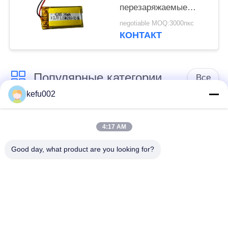
перезаряжаемые
батарея полимера Li
negotiable MOQ:3000пкс
КОНТАКТ
Популярные категории
Все
kefu002
Глубокая батарея
Аккумулятор
цикла ЛиФеПо4
4:17 AM
Good day, what product are you looking for?
Перезаряжаемые
Солнечная батарея
батарея Лифепо4
Lifepo4
32650 блоков
26650 блоков
батарей
батарей