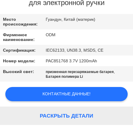
КАЧЕСТВА
для электронной ручки
СВЯЖИТЕСЬ
Место
Гуандун, Китай (материк)
происхождения:
МЫ
Фирменное
ODM
наименование:
BLOG
Сертификация:
IEC62133, UN38.3, MSDS, CE
Номер модели:
PAC851768 3.7V 1200mAh
СПРОСИТЕ
Высокий свет:
,
призменная перезаряжаемые батарея
ЦИТАТУ
Батарея полимера Li
КОНТАКТНЫЕ ДАННЫЕ!
КАРТА
САЙТА
РАСКРЫТЬ ДЕТАЛИ
PRIVACY