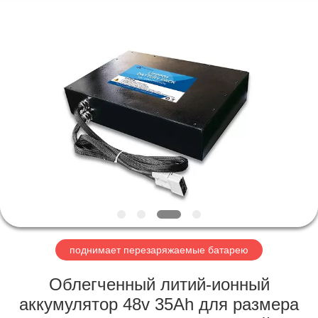
Horn
E-
Commerce
Co.,
Ltd..
All
Rights
Reserved.
ДОМ
ПРОДУКТЫ
О
НАС
ПУТЕШЕСТВИЕ
ФАБРИКИ
поднимает перезаряжаемые батарею
Облегченный литий-ионный
ПРОВЕРКА
аккумулятор 48v 35Ah для размера