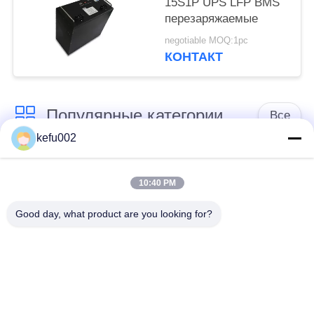
15S1P UPS LFP BMS
перезаряжаемые
negotiable MOQ:1pc
КОНТАКТ
Популярные категории
Все
kefu002
Глубокая батарея
Аккумулятор
цикла ЛиФеПо4
10:40 PM
Good day, what product are you looking for?
Перезаряжаемые
Солнечная батарея
батарея Лифепо4
Lifepo4
32650 блоков
26650 блоков
батарей
батарей