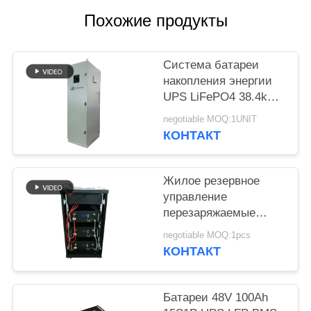
POLICY
Похожие продукты
Система батареи
накопления энергии
UPS LiFePO4 38.4kWh
с инвертором 8K
negotiable MOQ:1UNIT
КОНТАКТ
Жилое резервное
управление
перезаряжаемые
батареи MPPT UPS
negotiable MOQ:1pcs
450Ah
КОНТАКТ
Батареи 48V 100Ah