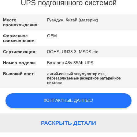
КАЧЕСТВА
UPS подгонянного системой
СВЯЖИТЕСЬ
Место
Гуандун, Китай (материк)
происхождения:
МЫ
Фирменное
OEM
наименование:
BLOG
Сертификация:
ROHS, UN38.3, MSDS etc
Номер модели:
Батарея 48v 35Ah UPS
СПРОСИТЕ
Высокий свет:
,
литий-ионный аккумулятор ess
ЦИТАТУ
перезаряжаемые резервное батарейное
питание
КАРТА
КОНТАКТНЫЕ ДАННЫЕ!
САЙТА
РАСКРЫТЬ ДЕТАЛИ
PRIVACY