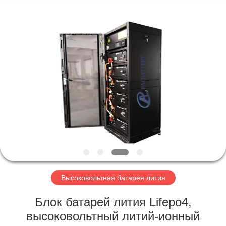
Horn
E-
Commerce
Co.,
Ltd..
All
Rights
Reserved.
ДОМ
ПРОДУКТЫ
О
НАС
ПУТЕШЕСТВИЕ
ФАБРИКИ
Высоковольтная батарея лития
Блок батарей лития Lifepo4,
ПРОВЕРКА
высоковольтный литий-ионный