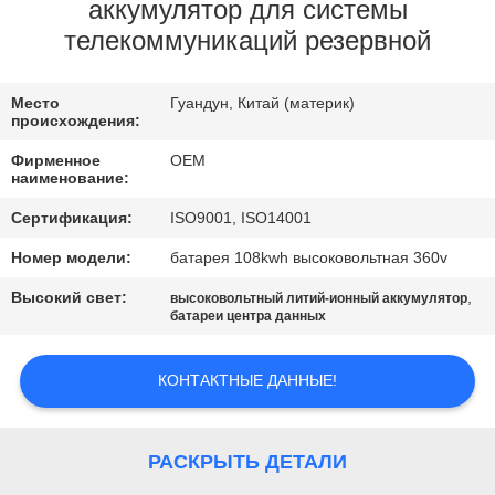
КАЧЕСТВА
аккумулятор для системы
телекоммуникаций резервной
СВЯЖИТЕСЬ
Место
Гуандун, Китай (материк)
МЫ
происхождения:
Фирменное
OEM
BLOG
наименование:
Сертификация:
ISO9001, ISO14001
СПРОСИТЕ
Номер модели:
батарея 108kwh высоковольтная 360v
ЦИТАТУ
Высокий свет:
,
высоковольтный литий-ионный аккумулятор
батареи центра данных
КАРТА
КОНТАКТНЫЕ ДАННЫЕ!
САЙТА
PRIVACY
РАСКРЫТЬ ДЕТАЛИ