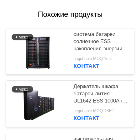
POLICY
Похожие продукты
система батареи
солнечное ESS
накопления энергии
500V 150kWh
negotiable MOQ:1set
КОНТАКТ
Держатель шкафа
батареи лития
UL1642 ESS 1000Ah
высоковольтный
negotiable MOQ:1SET
КОНТАКТ
высоковольтная