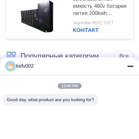
емкость 460v батареи
лития 200kwh
большая для
negotiable MOQ:1SET
накопления энергии
КОНТАКТ
школы
Популярные категории
Все
kefu002
Глубокая батарея
Аккумулятор
цикла ЛиФеПо4
12:40 PM
Good day, what product are you looking for?
Перезаряжаемые
Солнечная батарея
батарея Лифепо4
Lifepo4
32650 блоков
26650 блоков
батарей
батарей