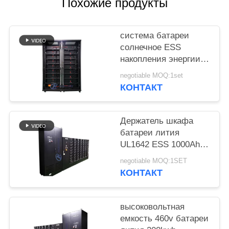
POLICY
Похожие продукты
система батареи
солнечное ESS
накопления энергии
500V 150kWh
negotiable MOQ:1set
КОНТАКТ
Держатель шкафа
батареи лития
UL1642 ESS 1000Ah
высоковольтный
negotiable MOQ:1SET
КОНТАКТ
высоковольтная
емкость 460v батареи