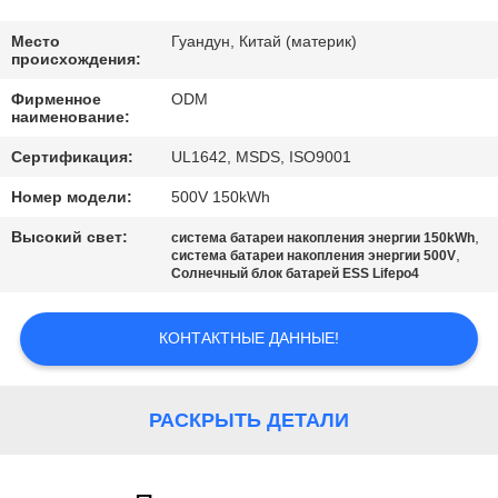
КАЧЕСТВА
Место
Гуандун, Китай (материк)
происхождения:
СВЯЖИТЕСЬ
Фирменное
ODM
МЫ
наименование:
Сертификация:
UL1642, MSDS, ISO9001
BLOG
Номер модели:
500V 150kWh
Высокий свет:
,
система батареи накопления энергии 150kWh
СПРОСИТЕ
,
система батареи накопления энергии 500V
Солнечный блок батарей ESS Lifepo4
ЦИТАТУ
КОНТАКТНЫЕ ДАННЫЕ!
КАРТА
САЙТА
РАСКРЫТЬ ДЕТАЛИ
PRIVACY