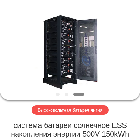
Horn
E-
Commerce
Co.,
Ltd..
All
Rights
Reserved.
ДОМ
ПРОДУКТЫ
О
НАС
ПУТЕШЕСТВИЕ
ФАБРИКИ
Высоковольтная батарея лития
система батареи солнечное ESS
ПРОВЕРКА
накопления энергии 500V 150kWh