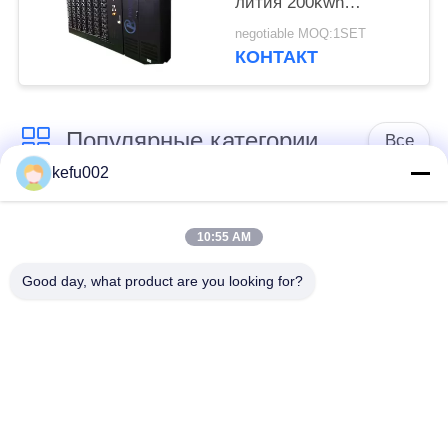
лития 200kwh
большая для
negotiable MOQ:1SET
накопления энергии
КОНТАКТ
школы
Популярные категории
Все
kefu002
Глубокая батарея
Аккумулятор
цикла ЛиФеПо4
10:55 AM
Good day, what product are you looking for?
Перезаряжаемые
Солнечная батарея
батарея Лифепо4
Lifepo4
32650 блоков
26650 блоков
батарей
батарей