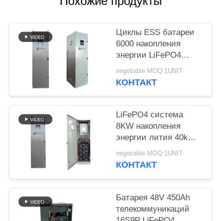
Похожие продукты
POLICY
Циклы ESS батареи
6000 накопления
энергии LiFePO4
кнопки 40kWh RST
negotiable MOQ:1UNIT
КОНТАКТ
LiFePO4 система
8KW накопления
энергии лития 40kWh
вывела наружу
negotiable MOQ:1UNIT
UL1973
КОНТАКТ
Батарея 48V 450Ah
телекоммуникаций
16S9P LiFePO4