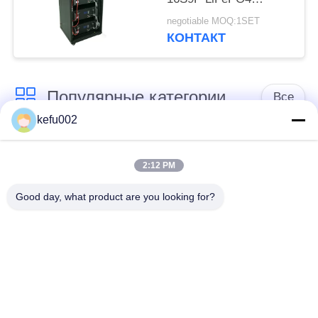
солнечная ESS PAC
negotiable MOQ:1SET
КОНТАКТ
Популярные категории
Все
kefu002
Глубокая батарея
Аккумулятор
цикла ЛиФеПо4
2:12 PM
Good day, what product are you looking for?
Перезаряжаемые
Солнечная батарея
батарея Лифепо4
Lifepo4
32650 блоков
26650 блоков
батарей
батарей