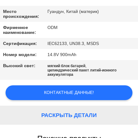
КАЧЕСТВА
Место
Гуандун, Китай (материк)
происхождения:
СВЯЖИТЕСЬ
Фирменное
ODM
МЫ
наименование:
Сертификация:
IEC62133, UN38.3, MSDS
BLOG
Номер модели:
14.8V 900mAh
Высокий свет:
,
мягкий блок батарей
СПРОСИТЕ
цилиндрический пакет литий-ионного
аккумулятора
ЦИТАТУ
КОНТАКТНЫЕ ДАННЫЕ!
КАРТА
САЙТА
РАСКРЫТЬ ДЕТАЛИ
PRIVACY