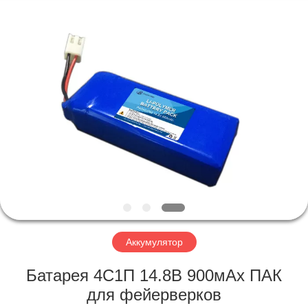
Horn
E-
Commerce
Co.,
Ltd..
All
Rights
Reserved.
ДОМ
ПРОДУКТЫ
О
НАС
ПУТЕШЕСТВИЕ
ФАБРИКИ
Аккумулятор
Батарея 4С1П 14.8В 900мАх ПАК
ПРОВЕРКА
для фейерверков