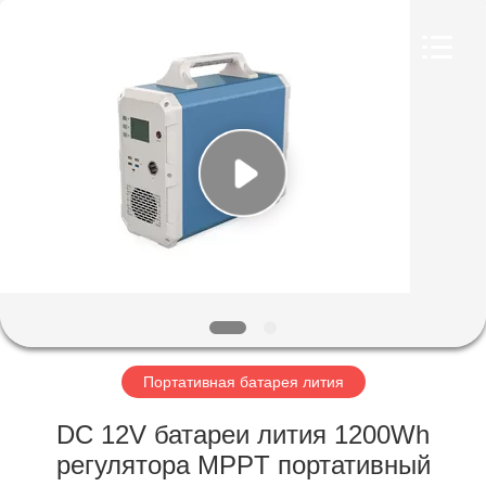
Horn
E-
Commerce
Co.,
Ltd..
All
Rights
Reserved.
ДОМ
ПРОДУКТЫ
О
НАС
ПУТЕШЕСТВИЕ
ФАБРИКИ
Портативная батарея лития
DC 12V батареи лития 1200Wh
ПРОВЕРКА
регулятора MPPT портативный