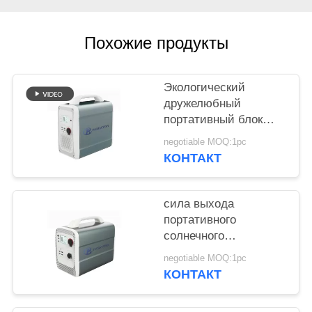
POLICY
Похожие продукты
Экологический
дружелюбный
портативный блок
батарей 1500wh
negotiable MOQ:1pc
лития для хранения
КОНТАКТ
солнечной энергии
сила выхода
портативного
солнечного
генератора 600w
negotiable MOQ:1pc
супер с батареей
КОНТАКТ
лития 1000wh 14.8v