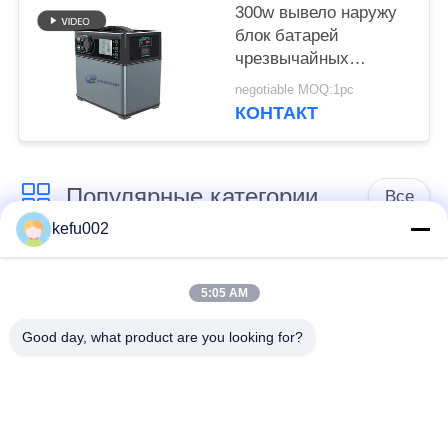
300w вывело наружу
блок батарей
чрезвычайных
полномочий,
negotiable MOQ:1pc
портативная станция
КОНТАКТ
чрезвычайных
полномочий
Популярные категории
Все
kefu002
Глубокая батарея
Аккумулятор
цикла ЛиФеПо4
5:05 AM
Good day, what product are you looking for?
Перезаряжаемые
Солнечная батарея
батарея Лифепо4
Lifepo4
32650 блоков
26650 блоков