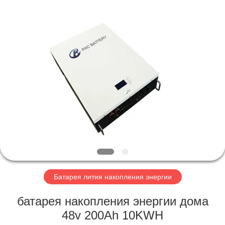
Horn
E-
Commerce
Co.,
Ltd..
All
Rights
Reserved.
ДОМ
ПРОДУКТЫ
О
НАС
ПУТЕШЕСТВИЕ
ФАБРИКИ
Батарея лития накопления энергии
батарея накопления энергии дома
ПРОВЕРКА
48v 200Ah 10KWH