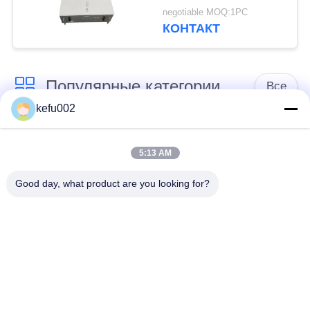
400V 25Ah 10kwh
negotiable MOQ:1PC
КОНТАКТ
Популярные категории
Все
kefu002
Глубокая батарея
Аккумулятор
цикла ЛиФеПо4
5:13 AM
Good day, what product are you looking for?
Перезаряжаемые
Солнечная батарея
батарея Лифепо4
Lifepo4
32650 блоков
26650 блоков
батарей
батарей
солнечная батарея