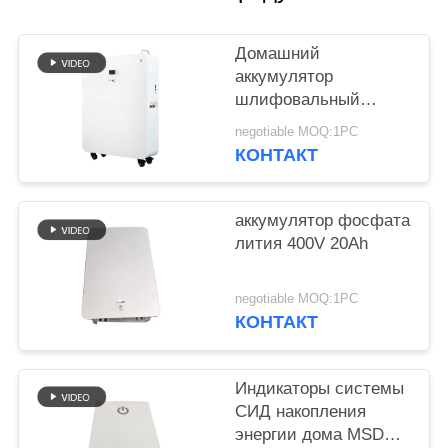
POLICY
Домашний
аккумулятор
шлифовальный
суппорт модульного
negotiable MOQ:1PC
проектирования 20
КОНТАКТ
батарей лития kwh
для гибрида с
солнечной системы
аккумулятор фосфата
решетки
лития 400V 20Ah
negotiable MOQ:1PC
КОНТАКТ
Индикаторы системы
СИД накопления
энергии дома MSDS