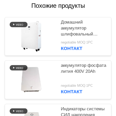
POLICY
Похожие продукты
Домашний
аккумулятор
шлифовальный
суппорт модульного
negotiable MOQ:1PC
проектирования 20
КОНТАКТ
батарей лития kwh
для гибрида с
солнечной системы
аккумулятор фосфата
решетки
лития 400V 20Ah
negotiable MOQ:1PC
КОНТАКТ
Индикаторы системы
СИД накопления