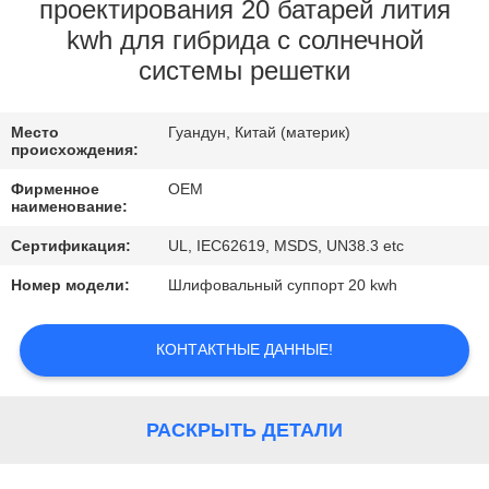
КАЧЕСТВА
проектирования 20 батарей лития
kwh для гибрида с солнечной
системы решетки
СВЯЖИТЕСЬ
МЫ
Место
Гуандун, Китай (материк)
происхождения:
BLOG
Фирменное
OEM
наименование:
СПРОСИТЕ
Сертификация:
UL, IEC62619, MSDS, UN38.3 etc
ЦИТАТУ
Номер модели:
Шлифовальный суппорт 20 kwh
КАРТА
КОНТАКТНЫЕ ДАННЫЕ!
САЙТА
РАСКРЫТЬ ДЕТАЛИ
PRIVACY