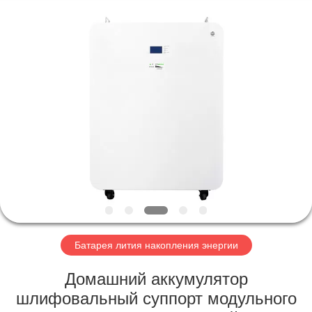
Horn
E-
Commerce
Co.,
Ltd..
All
Rights
Reserved.
ДОМ
ПРОДУКТЫ
О
НАС
ПУТЕШЕСТВИЕ
ФАБРИКИ
Батарея лития накопления энергии
Домашний аккумулятор
ПРОВЕРКА
шлифовальный суппорт модульного