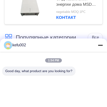
энергии дома MSDS
400V 25Ah 10kwh
negotiable MOQ:1PC
КОНТАКТ
Популярные категории
Все
kefu002
Глубокая батарея
Аккумулятор
цикла ЛиФеПо4
1:54 PM
Good day, what product are you looking for?
Перезаряжаемые
Солнечная батарея
батарея Лифепо4
Lifepo4
32650 блоков
26650 блоков
батарей
батарей