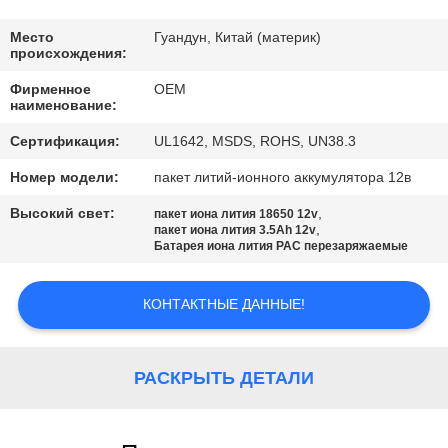
КАЧЕСТВА
Место
Гуандун, Китай (материк)
происхождения:
СВЯЖИТЕСЬ
Фирменное
OEM
МЫ
наименование:
Сертификация:
UL1642, MSDS, ROHS, UN38.3
BLOG
Номер модели:
пакет литий-ионного аккумулятора 12в
Высокий свет:
,
пакет иона лития 18650 12v
СПРОСИТЕ
,
пакет иона лития 3.5Ah 12v
Батарея иона лития PAC перезаряжаемые
ЦИТАТУ
КОНТАКТНЫЕ ДАННЫЕ!
КАРТА
САЙТА
РАСКРЫТЬ ДЕТАЛИ
PRIVACY