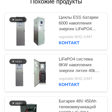
POLICY
Похожие продукты
Циклы ESS батареи
6000 накопления
энергии LiFePO4
кнопки 40kWh RST
negotiable MOQ:1UNIT
КОНТАКТ
LiFePO4 система
8KW накопления
энергии лития 40kWh
вывела наружу
negotiable MOQ:1UNIT
UL1973
КОНТАКТ
Батарея 48V 450Ah
телекоммуникаций