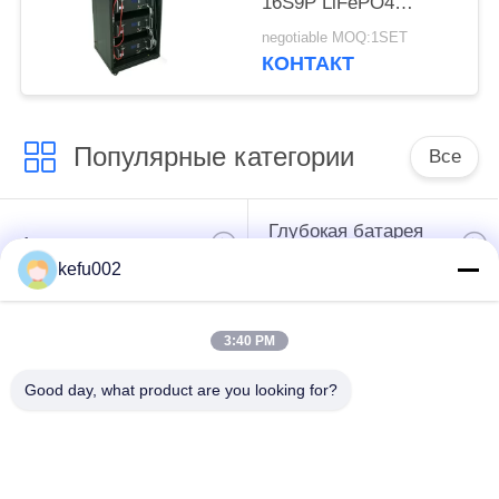
16S9P LiFePO4
солнечная ESS PAC
negotiable MOQ:1SET
КОНТАКТ
Популярные категории
Все
Глубокая батарея
Аккумулятор
цикла ЛиФеПо4
kefu002
Перезаряжаемые
Солнечная батарея
3:40 PM
батарея Лифепо4
Lifepo4
Good day, what product are you looking for?
32650 блоков
26650 блоков
батарей
батарей