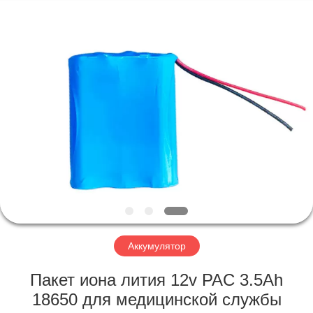
Horn
E-
Commerce
Co.,
Ltd..
All
Rights
Reserved.
ДОМ
ПРОДУКТЫ
О
НАС
ПУТЕШЕСТВИЕ
ФАБРИКИ
Аккумулятор
Пакет иона лития 12v PAC 3.5Ah
ПРОВЕРКА
18650 для медицинской службы