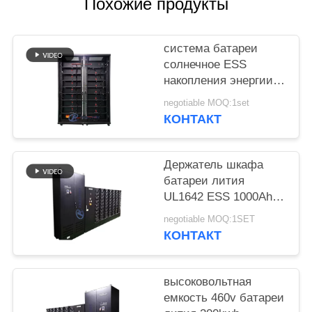
POLICY
Похожие продукты
система батареи
солнечное ESS
накопления энергии
500V 150kWh
negotiable MOQ:1set
КОНТАКТ
Держатель шкафа
батареи лития
UL1642 ESS 1000Ah
высоковольтный
negotiable MOQ:1SET
КОНТАКТ
высоковольтная
емкость 460v батареи