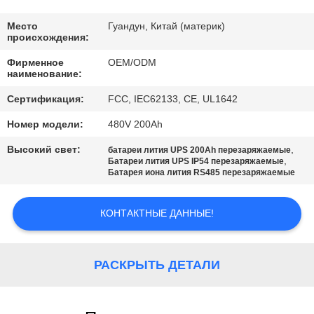
КАЧЕСТВА
Место
Гуандун, Китай (материк)
происхождения:
СВЯЖИТЕСЬ
Фирменное
OEM/ODM
МЫ
наименование:
Сертификация:
FCC, IEC62133, CE, UL1642
BLOG
Номер модели:
480V 200Ah
Высокий свет:
,
батареи лития UPS 200Ah перезаряжаемые
СПРОСИТЕ
,
Батареи лития UPS IP54 перезаряжаемые
Батарея иона лития RS485 перезаряжаемые
ЦИТАТУ
КОНТАКТНЫЕ ДАННЫЕ!
КАРТА
САЙТА
РАСКРЫТЬ ДЕТАЛИ
PRIVACY