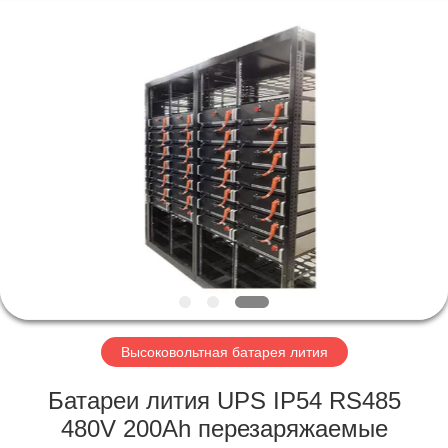
Horn
E-
Commerce
Co.,
Ltd..
All
Rights
Reserved.
ДОМ
ПРОДУКТЫ
О
НАС
ПУТЕШЕСТВИЕ
ФАБРИКИ
Высоковольтная батарея лития
Батареи лития UPS IP54 RS485
ПРОВЕРКА
480V 200Ah перезаряжаемые