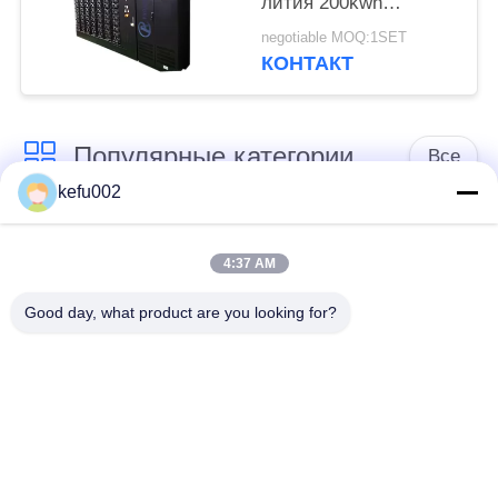
лития 200kwh
большая для
negotiable MOQ:1SET
накопления энергии
КОНТАКТ
школы
Популярные категории
Все
kefu002
Глубокая батарея
Аккумулятор
цикла ЛиФеПо4
4:37 AM
Good day, what product are you looking for?
Перезаряжаемые
Солнечная батарея
батарея Лифепо4
Lifepo4
32650 блоков
26650 блоков
батарей
батарей