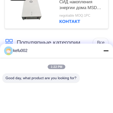
СИД накопления
энергии дома MSDS
400V 25Ah 10kwh
negotiable MOQ:1PC
КОНТАКТ
Популярные категории
Все
kefu002
Глубокая батарея
Аккумулятор
цикла ЛиФеПо4
1:22 PM
Good day, what product are you looking for?
Перезаряжаемые
Солнечная батарея
батарея Лифепо4
Lifepo4
32650 блоков
26650 блоков
батарей
батарей