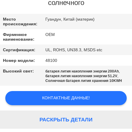
КАЧЕСТВА
солнечного
СВЯЖИТЕСЬ
Место
Гуандун, Китай (материк)
происхождения:
МЫ
Фирменное
OEM
наименование:
BLOG
Сертификация:
UL, ROHS, UN38.3, MSDS etc
Номер модели:
48100
СПРОСИТЕ
Высокий свет:
,
батарея лития накопления энергии 200Ah
ЦИТАТУ
,
батарея лития накопления энергии 51.2V
Солнечная батарея лития хранения 10KWH
КАРТА
КОНТАКТНЫЕ ДАННЫЕ!
САЙТА
РАСКРЫТЬ ДЕТАЛИ
PRIVACY