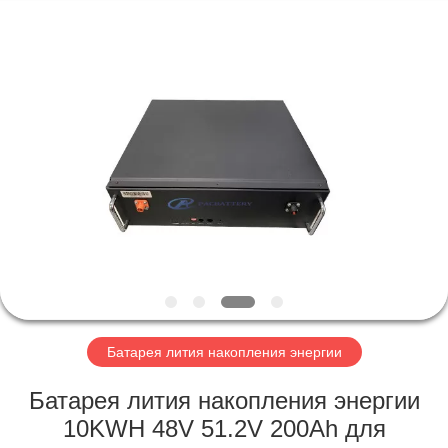
Horn
E-
Commerce
Co.,
Ltd..
All
Rights
Reserved.
ДОМ
ПРОДУКТЫ
О
НАС
ПУТЕШЕСТВИЕ
ФАБРИКИ
Батарея лития накопления энергии
Батарея лития накопления энергии
ПРОВЕРКА
10KWH 48V 51.2V 200Ah для