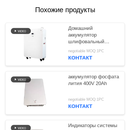
POLICY
Похожие продукты
Домашний
аккумулятор
шлифовальный
суппорт модульного
negotiable MOQ:1PC
проектирования 20
КОНТАКТ
батарей лития kwh
для гибрида с
солнечной системы
аккумулятор фосфата
решетки
лития 400V 20Ah
negotiable MOQ:1PC
КОНТАКТ
Индикаторы системы