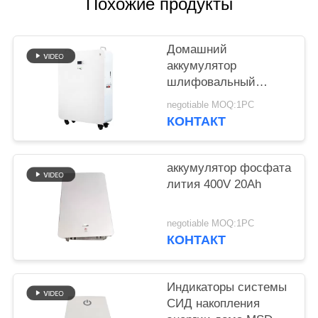
POLICY
Похожие продукты
Домашний
аккумулятор
шлифовальный
суппорт модульного
negotiable MOQ:1PC
проектирования 20
КОНТАКТ
батарей лития kwh
для гибрида с
солнечной системы
аккумулятор фосфата
решетки
лития 400V 20Ah
negotiable MOQ:1PC
КОНТАКТ
Индикаторы системы
СИД накопления