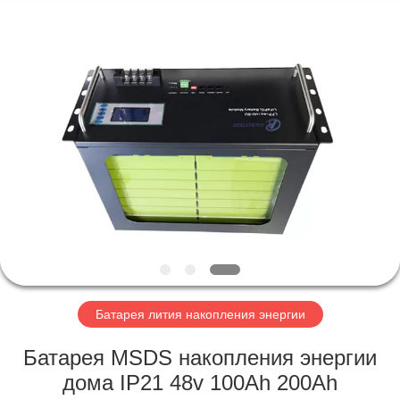
Horn
E-
Commerce
Co.,
Ltd..
All
Rights
Reserved.
ДОМ
ПРОДУКТЫ
О
НАС
ПУТЕШЕСТВИЕ
ФАБРИКИ
Батарея лития накопления энергии
Батарея MSDS накопления энергии
ПРОВЕРКА
дома IP21 48v 100Ah 200Ah