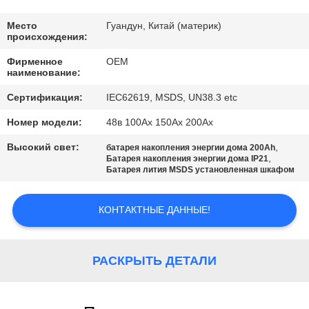
КАЧЕСТВА
Место
Гуандун, Китай (материк)
происхождения:
СВЯЖИТЕСЬ
Фирменное
OEM
МЫ
наименование:
Сертификация:
IEC62619, MSDS, UN38.3 etc
BLOG
Номер модели:
48в 100Ах 150Ах 200Ах
Высокий свет:
,
батарея накопления энергии дома 200Ah
СПРОСИТЕ
,
Батарея накопления энергии дома IP21
Батарея лития MSDS установленная шкафом
ЦИТАТУ
КОНТАКТНЫЕ ДАННЫЕ!
КАРТА
САЙТА
РАСКРЫТЬ ДЕТАЛИ
PRIVACY