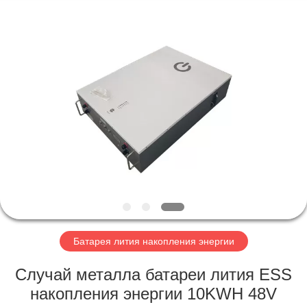
Horn
E-
Commerce
Co.,
Ltd..
All
Rights
Reserved.
ДОМ
ПРОДУКТЫ
О
НАС
ПУТЕШЕСТВИЕ
ФАБРИКИ
Батарея лития накопления энергии
Случай металла батареи лития ESS
ПРОВЕРКА
накопления энергии 10KWH 48V