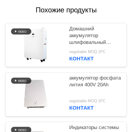
Похожие продукты
Домашний
аккумулятор
шлифовальный
суппорт модульного
negotiable MOQ:1PC
проектирования 20
КОНТАКТ
батарей лития kwh
для гибрида с
солнечной системы
аккумулятор фосфата
решетки
лития 400V 20Ah
negotiable MOQ:1PC
КОНТАКТ
Индикаторы системы