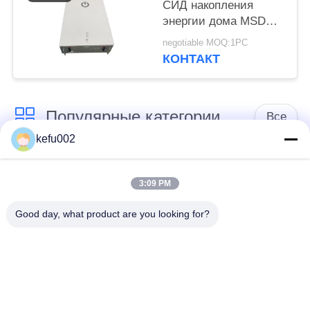
СИД накопления
энергии дома MSDS
400V 25Ah 10kwh
negotiable MOQ:1PC
КОНТАКТ
Популярные категории
Все
kefu002
Глубокая батарея
Аккумулятор
цикла ЛиФеПо4
3:09 PM
Good day, what product are you looking for?
Перезаряжаемые
Солнечная батарея
батарея Лифепо4
Lifepo4
32650 блоков
26650 блоков
батарей
батарей