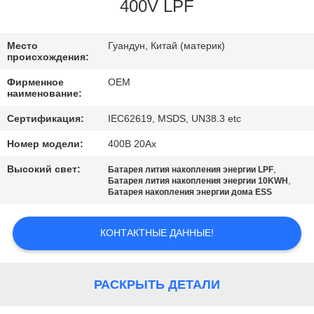
КАЧЕСТВА
400V LPF
СВЯЖИТЕСЬ
Место
Гуандун, Китай (материк)
происхождения:
МЫ
Фирменное
OEM
наименование:
BLOG
Сертификация:
IEC62619, MSDS, UN38.3 etc
Номер модели:
400В 20Ах
СПРОСИТЕ
Высокий свет:
,
Батарея лития накопления энергии LPF
ЦИТАТУ
,
Батарея лития накопления энергии 10KWH
Батарея накопления энергии дома ESS
SITEMAP
КОНТАКТНЫЕ ДАННЫЕ!
PRIVACY
РАСКРЫТЬ ДЕТАЛИ
POLICY