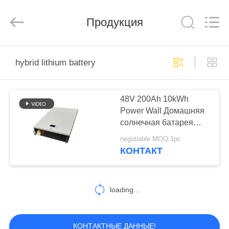
Horn
E-
Commerce
Co.,
Продукция
Ltd..
All
Rights
Reserved.
ДОМ
hybrid lithium battery
ПРОДУКТЫ
48V 200Ah 10kWh
Power Wall Домашняя
О
солнечная батарея
НАС
LiFePO4 Tesla Замена
negotiable MOQ:1pc
ESS
КОНТАКТ
ПУТЕШЕСТВИЕ
ФАБРИКИ
loading...
ПРОВЕРКА
КОНТАКТНЫЕ ДАННЫЕ!