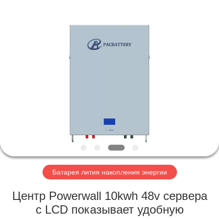
Horn
E-
Commerce
Co.,
Ltd..
All
Rights
Reserved.
ДОМ
ПРОДУКТЫ
О
НАС
ПУТЕШЕСТВИЕ
ФАБРИКИ
Батарея лития накопления энергии
Центр Powerwall 10kwh 48v сервера
ПРОВЕРКА
с LCD показывает удобную