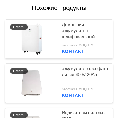
POLICY
Похожие продукты
Домашний
аккумулятор
шлифовальный
суппорт модульного
negotiable MOQ:1PC
проектирования 20
КОНТАКТ
батарей лития kwh
для гибрида с
солнечной системы
аккумулятор фосфата
решетки
лития 400V 20Ah
negotiable MOQ:1PC
КОНТАКТ
Индикаторы системы