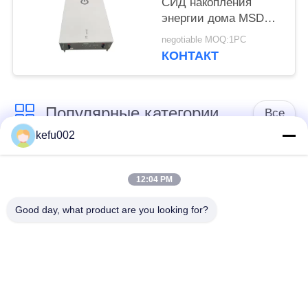
СИД накопления
энергии дома MSDS
400V 25Ah 10kwh
negotiable MOQ:1PC
КОНТАКТ
Популярные категории
Все
kefu002
Глубокая батарея
Аккумулятор
цикла ЛиФеПо4
12:04 PM
Good day, what product are you looking for?
Перезаряжаемые
Солнечная батарея
батарея Лифепо4
Lifepo4
32650 блоков
26650 блоков
батарей
батарей