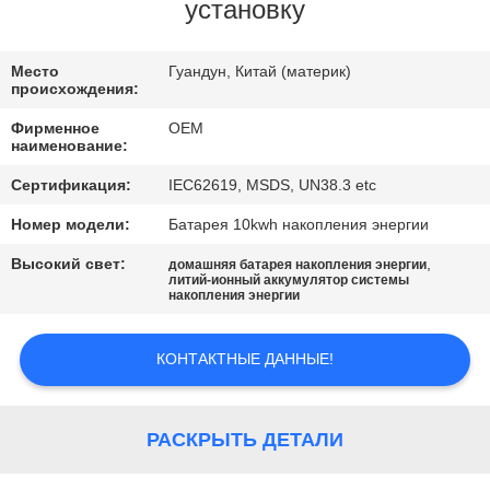
КАЧЕСТВА
установку
СВЯЖИТЕСЬ
Место
Гуандун, Китай (материк)
происхождения:
МЫ
Фирменное
OEM
наименование:
BLOG
Сертификация:
IEC62619, MSDS, UN38.3 etc
Номер модели:
Батарея 10kwh накопления энергии
СПРОСИТЕ
Высокий свет:
,
домашняя батарея накопления энергии
ЦИТАТУ
литий-ионный аккумулятор системы
накопления энергии
КАРТА
КОНТАКТНЫЕ ДАННЫЕ!
САЙТА
РАСКРЫТЬ ДЕТАЛИ
PRIVACY