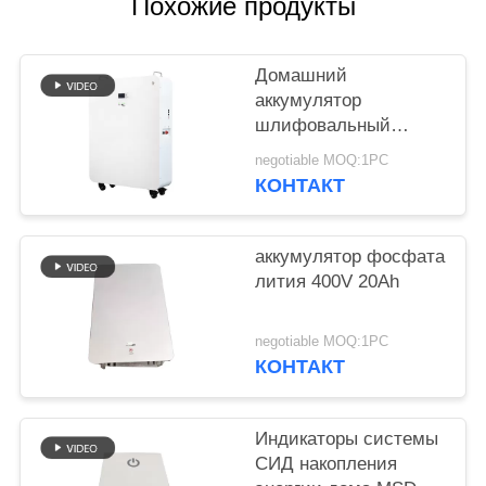
POLICY
Похожие продукты
Домашний
аккумулятор
шлифовальный
суппорт модульного
negotiable MOQ:1PC
проектирования 20
КОНТАКТ
батарей лития kwh
для гибрида с
солнечной системы
аккумулятор фосфата
решетки
лития 400V 20Ah
negotiable MOQ:1PC
КОНТАКТ
Индикаторы системы
СИД накопления