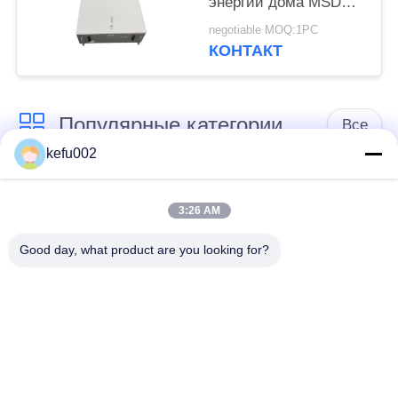
энергии дома MSDS
400V 25Ah 10kwh
negotiable MOQ:1PC
КОНТАКТ
Популярные категории
Все
kefu002
Глубокая батарея
Аккумулятор
цикла ЛиФеПо4
3:26 AM
Good day, what product are you looking for?
Перезаряжаемые
Солнечная батарея
батарея Лифепо4
Lifepo4
32650 блоков
26650 блоков
батарей
батарей