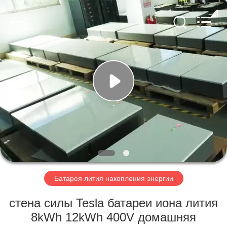
Horn
E-
Commerce
Co.,
Ltd..
All
Rights
Reserved.
ДОМ
ПРОДУКТЫ
О
НАС
ПУТЕШЕСТВИЕ
ФАБРИКИ
Батарея лития накопления энергии
стена силы Tesla батареи иона лития
ПРОВЕРКА
8kWh 12kWh 400V домашняя