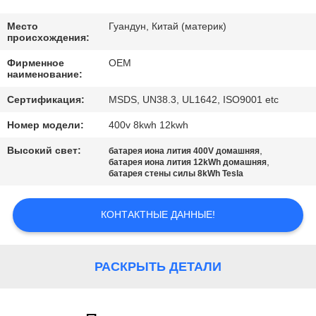
КАЧЕСТВА
Место
Гуандун, Китай (материк)
происхождения:
СВЯЖИТЕСЬ
Фирменное
OEM
МЫ
наименование:
Сертификация:
MSDS, UN38.3, UL1642, ISO9001 etc
BLOG
Номер модели:
400v 8kwh 12kwh
Высокий свет:
,
батарея иона лития 400V домашняя
СПРОСИТЕ
,
батарея иона лития 12kWh домашняя
батарея стены силы 8kWh Tesla
ЦИТАТУ
КОНТАКТНЫЕ ДАННЫЕ!
КАРТА
САЙТА
РАСКРЫТЬ ДЕТАЛИ
PRIVACY