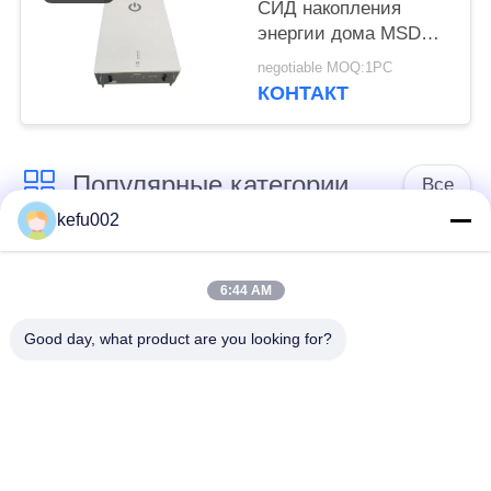
СИД накопления
энергии дома MSDS
400V 25Ah 10kwh
negotiable MOQ:1PC
КОНТАКТ
Популярные категории
Все
kefu002
Глубокая батарея
Аккумулятор
цикла ЛиФеПо4
6:44 AM
Good day, what product are you looking for?
Перезаряжаемые
Солнечная батарея
батарея Лифепо4
Lifepo4
32650 блоков
26650 блоков
батарей
батарей