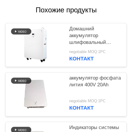
POLICY
Похожие продукты
Домашний
аккумулятор
шлифовальный
суппорт модульного
negotiable MOQ:1PC
проектирования 20
КОНТАКТ
батарей лития kwh
для гибрида с
солнечной системы
аккумулятор фосфата
решетки
лития 400V 20Ah
negotiable MOQ:1PC
КОНТАКТ
Индикаторы системы