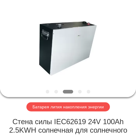
Horn
E-
Commerce
Co.,
Ltd..
All
Rights
Reserved.
ДОМ
ПРОДУКТЫ
О
НАС
ПУТЕШЕСТВИЕ
ФАБРИКИ
Батарея лития накопления энергии
Стена силы IEC62619 24V 100Ah
ПРОВЕРКА
2.5KWH солнечная для солнечного