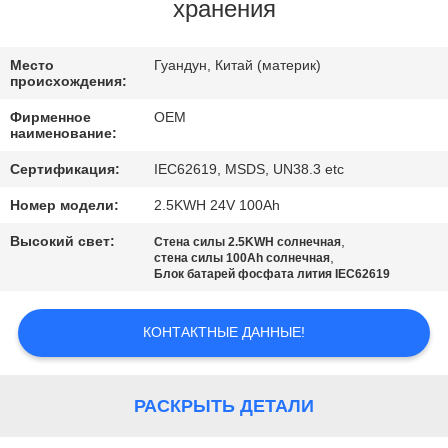
КАЧЕСТВА
хранения
СВЯЖИТЕСЬ
Место
Гуандун, Китай (материк)
происхождения:
МЫ
Фирменное
OEM
наименование:
BLOG
Сертификация:
IEC62619, MSDS, UN38.3 etc
Номер модели:
2.5KWH 24V 100Ah
СПРОСИТЕ
Высокий свет:
,
Стена силы 2.5KWH солнечная
ЦИТАТУ
,
стена силы 100Ah солнечная
Блок батарей фосфата лития IEC62619
КАРТА
КОНТАКТНЫЕ ДАННЫЕ!
САЙТА
РАСКРЫТЬ ДЕТАЛИ
PRIVACY