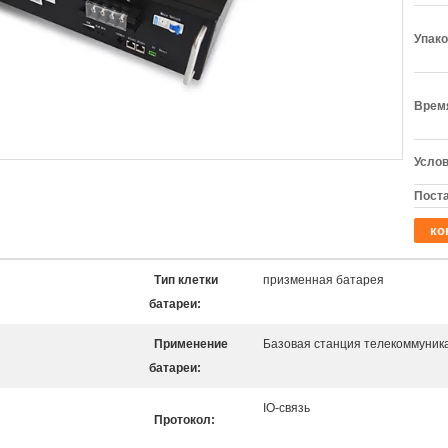
Упако
Время
Услов
Поста
ко
Тип клетки
призменная батарея
батареи:
Применение
Базовая станция телекоммуник
батареи:
IO-связь
Протокол: