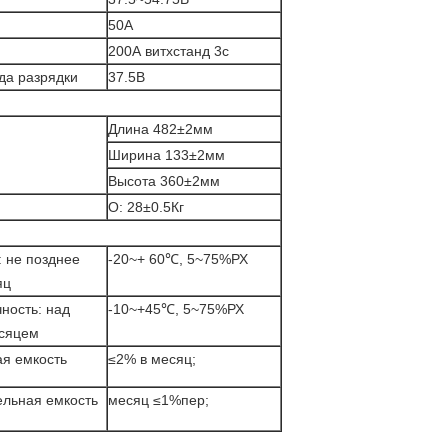
50А
200А витхстанд 3с
да разрядки
37.5В
Длина 482±2мм
Ширина 133±2мм
Высота 360±2мм
О: 28±0.5Кг
: не позднее
-20~+ 60℃, 5~75%РХ
яц
ность: над
-10~+45℃, 5~75%РХ
сяцем
ая емкость
≤2% в месяц;
ельная емкость
месяц ≤1%пер;