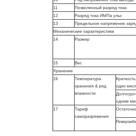
11
Позволенный разряд тока
12
Разряд тока ИМПа ульс
13
Предельное напряжение заря
Механические характеристики
14
Размер
15
Вес
Хранение
16
Температура
Краткость
хранения & ряд
один мес
влажности
Долгосроч
одним ме
17
Тариф
Остаточн
саморазряжения
Реверзиб