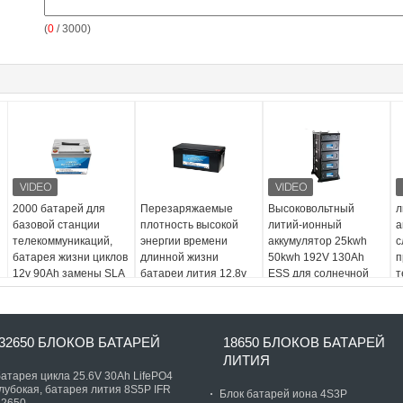
(
0
/ 3000)
2000 батарей для
Перезаряжаемые
Высоковольтный
л
базовой станции
плотность высокой
литий-ионный
а
телекоммуникаций,
энергии времени
аккумулятор 25kwh
с
батарея жизни циклов
длинной жизни
50kwh 192V 130Ah
п
12v 90Ah замены SLA
батареи лития 12.8v
ESS для солнечной
т
телекоммуникаций
системы
н
300Ah
32650 БЛОКОВ БАТАРЕЙ
18650 БЛОКОВ БАТАРЕЙ
ЛИТИЯ
батарея цикла 25.6V 30Ah LifePO4
глубокая, батарея лития 8S5P IFR
Блок батарей иона 4S3P