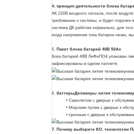
4. принцип деятельности блока батар
АК 220В входного сигнала, после модуля
требованию к системы, и будет поручен в
система ДК работая нормально, для тог
когда напряжение тока батареи низко, в
5.
Пакет блока батарей 48В 50Ах
Блок батарей 48В ЛиФеПО4 упакован твер
зафиксированы в одном паллете.
6.
баттерыДеливеры лития телекомму
• Самолетом с дверью к обслужи
• Морским путем с дверью к обсл
• срочным с дверью к обслуживан
7.
Почему
выберите КО. технологии П