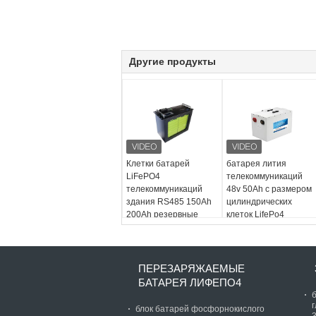
Другие продукты
Клетки батарей
батарея лития
LiFePO4
телекоммуникаций
телекоммуникаций
48v 50Ah с размером
здания RS485 150Ah
цилиндрических
200Ah резервные
клеток LifePo4
компактным
ПЕРЕЗАРЯЖАЕМЫЕ
БАТАРЕЯ ЛИФЕПО4
блок батарей фосфорнокислого