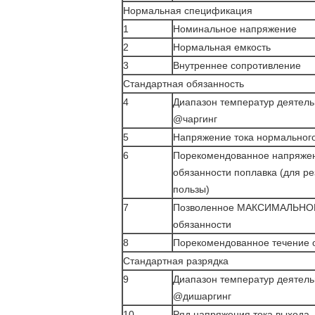
Нормальная спецификация
1
Номинальное напряжение
2
Нормальная емкость
3
Внутреннее сопротивление
Стандартная обязанность
4
Диапазон температур деятель
@чаргинг
5
Напряжение тока нормальног
6
Порекомендованное напряжен
обязанности поплавка (для р
пользы)
7
Позволенное МАКСИМАЛЬНОЕ
обязанности
8
Порекомендованное течение 
Стандартная разрядка
9
Диапазон температур деятель
@дишаргинг
10
Ряд напряжения тока выхода