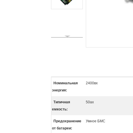
Номинальная
2400вх
энергия:
Типичная
50ах
емкость:
Предохранение
Умное БМС
от батареи: