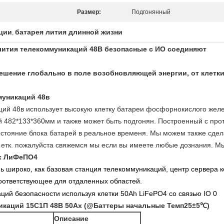
Размер:
Подгонянный
нции
батарея лития длинной жизни
,
лития телекоммуникаций 48В безопасные с ИО соединяют
шение глобально в поле возобновляющей энергии, от клетки
муникаций 48в
ций 48в использует высокую клетку батареи фосфорнокислого желе
 482*133*360мм и также может быть подгонян. Построенный с прот
стояние блока батарей в реальное временя. Мы можем также сдела
етк. пожалуйста свяжемся мы если вы имеете любые дознания. Мы
Ах ЛиФеПО4
ь широко, как базовая станция телекоммуникаций, центр сервера 
соответствующее для отдаленных областей.
икаций 15С1П 48В 50Ах (@Баттеры начальные Темп25±5℃)
Описание