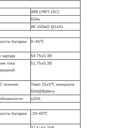
48В (ЛФП-15С)
50Ах
АК ≤50мΩ @1кХз
ности батареи
0~45℃
о заряда
54.75±0.3В
ие тока
51.75±0.3В
езервной
 течение
Темп 25±5℃ инициала
50A@Battery
обязанности
≤25А
ности батареи
-20~60℃
37.5~54.75В