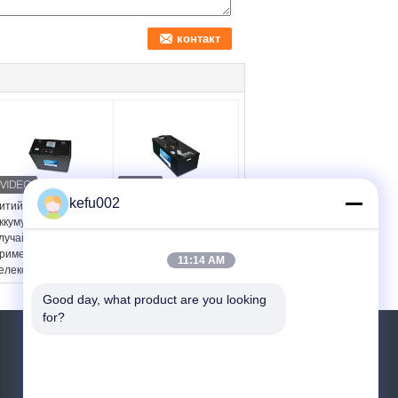
kefu002
итий-ионный
батарея лития с
ккумулятор 4800wh в
быстрым
лучай металла
соединителем,
рименения
батарея
11:14 AM
елекоммуникаций
телекоммуникаций
ебольшой том
48v 80ah LifePO4
Good day, what product are you looking 
for?
ОТПРАВИТЬ ЗАПРОС
Отправить