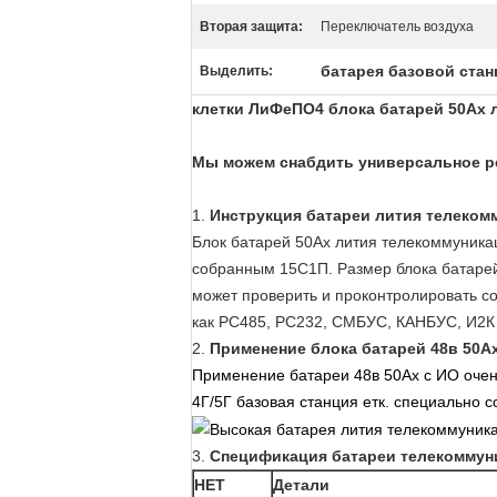
Вторая защита:
Переключатель воздуха
батарея базовой ста
Выделить:
клетки ЛиФеПО4 блока батарей 50Ах 
Мы можем снабдить универсальное ре
1.
Инструкция батареи лития телеком
Блок батарей 50Ах лития телекоммуника
собранным 15С1П. Размер блока батарей
может проверить и проконтролировать со
как РС485, РС232, СМБУС, КАНБУС, И2К 
2.
Применение блока батарей 48в 50
Применение батареи 48в 50Ах с ИО очен
4Г/5Г базовая станция етк. специально 
3.
Спецификация батареи телекоммун
НЕТ
Детали