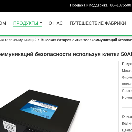
Продажа и поддержка :
86--1375500
ОМ
ПРОДУКТЫ
О НАС
ПУТЕШЕСТВИЕ ФАБРИКИ
ия телекоммуникаций
Высокая батарея лития телекоммуникаций безопасн
оммуникаций безопасности используя клетки 50Ah
Подро
Место
Фирм
наиме
Серт
Номер
Оплат
Колич
Цена: