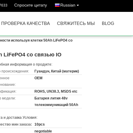
Спросите цитату
Russian
7633
ПРОВЕРКА КАЧЕСТВА
СВЯЖИТЕСЬ МЫ
BLOG
ости используя клетки 50Ah LiFePO4 со
 LiFePO4 со связью IO
бная информация о продукте:
 происхождения:
Гуандун, Китай (материк)
енное
OEM
нование:
ификация:
ROHS, UN38.3, MSDS etc
 модели:
Батарея лития 48v
телекоммуникаций 50Ah
а и доставка Условия:
ество мин заказа:
10pcs
negotiable