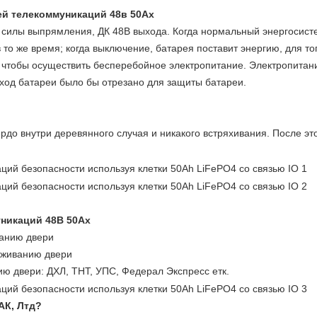
ей телекоммуникаций 48в 50Ах
 силы выпрямления, ДК 48В выхода. Когда нормальный энергосисте
 то же время; когда выключение, батарея поставит энергию, для т
о чтобы осуществить бесперебойное электропитание. Электропита
ыход батареи было бы отрезано для защиты батареи.
до внутри деревянного случая и никакого встряхивания. После эт
никаций 48В 50Ах
ванию двери
уживанию двери
ию двери: ДХЛ, ТНТ, УПС, Федерал Экспресс етк.
АК, Лтд?