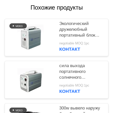
POLICY
Похожие продукты
Экологический
дружелюбный
портативный блок
батарей 1500wh
negotiable MOQ:1pc
лития для хранения
КОНТАКТ
солнечной энергии
сила выхода
портативного
солнечного
генератора 600w
negotiable MOQ:1pc
супер с батареей
КОНТАКТ
лития 1000wh 14.8v
300w вывело наружу