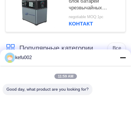
блок батарей
чрезвычайных
полномочий,
negotiable MOQ:1pc
портативная станция
КОНТАКТ
чрезвычайных
полномочий
Популярные категории
Все
kefu002
Глубокая батарея
Аккумулятор
цикла ЛиФеПо4
11:59 AM
Good day, what product are you looking for?
Перезаряжаемые
Солнечная батарея
батарея Лифепо4
Lifepo4
32650 блоков
26650 блоков
батарей
батарей