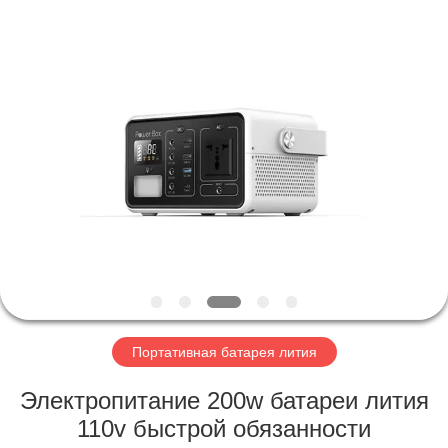
Horn
E-
Commerce
Co.,
Ltd..
All
Rights
Reserved.
ДОМ
ПРОДУКТЫ
О
НАС
ПУТЕШЕСТВИЕ
ФАБРИКИ
Портативная батарея лития
Электропитание 200w батареи лития
ПРОВЕРКА
110v быстрой обязанности