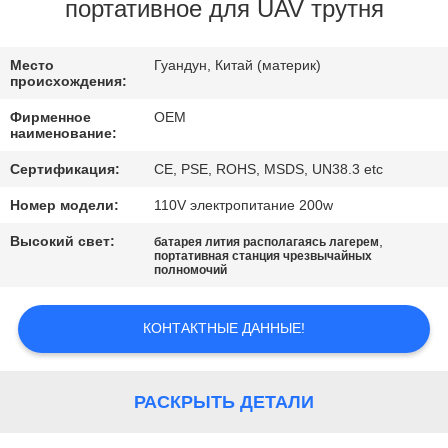
КАЧЕСТВА
портативное для UAV трутня
СВЯЖИТЕСЬ
Место
Гуандун, Китай (материк)
происхождения:
МЫ
Фирменное
OEM
наименование:
BLOG
Сертификация:
CE, PSE, ROHS, MSDS, UN38.3 etc
Номер модели:
110V электропитание 200w
СПРОСИТЕ
Высокий свет:
,
батарея лития располагаясь лагерем
ЦИТАТУ
портативная станция чрезвычайных
полномочий
КАРТА
КОНТАКТНЫЕ ДАННЫЕ!
САЙТА
РАСКРЫТЬ ДЕТАЛИ
PRIVACY