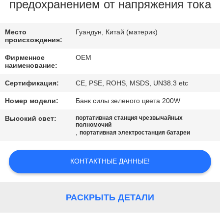
КАЧЕСТВА
предохранением от напряжения тока
СВЯЖИТЕСЬ
Место
Гуандун, Китай (материк)
происхождения:
МЫ
Фирменное
OEM
наименование:
BLOG
Сертификация:
CE, PSE, ROHS, MSDS, UN38.3 etc
Номер модели:
Банк силы зеленого цвета 200W
СПРОСИТЕ
Высокий свет:
портативная станция чрезвычайных
ЦИТАТУ
полномочий
,
портативная электростанция батареи
КАРТА
КОНТАКТНЫЕ ДАННЫЕ!
САЙТА
РАСКРЫТЬ ДЕТАЛИ
PRIVACY