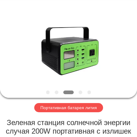
Horn
E-
Commerce
Co.,
Ltd..
All
Rights
Reserved.
ДОМ
ПРОДУКТЫ
О
НАС
ПУТЕШЕСТВИЕ
ФАБРИКИ
Портативная батарея лития
Зеленая станция солнечной энергии
ПРОВЕРКА
случая 200W портативная с излишек