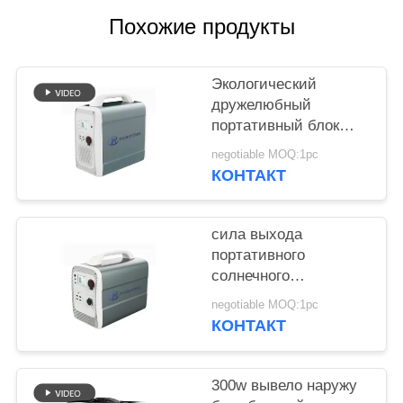
POLICY
Похожие продукты
Экологический
дружелюбный
портативный блок
батарей 1500wh
negotiable MOQ:1pc
лития для хранения
КОНТАКТ
солнечной энергии
сила выхода
портативного
солнечного
генератора 600w
negotiable MOQ:1pc
супер с батареей
КОНТАКТ
лития 1000wh 14.8v
300w вывело наружу