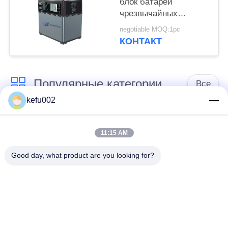
блок батарей
чрезвычайных
полномочий,
negotiable MOQ:1pc
портативная станция
КОНТАКТ
чрезвычайных
полномочий
Популярные категории
Все
kefu002
Глубокая батарея
Аккумулятор
цикла ЛиФеПо4
11:15 AM
Good day, what product are you looking for?
Перезаряжаемые
Солнечная батарея
батарея Лифепо4
Lifepo4
32650 блоков
26650 блоков
батарей
батарей