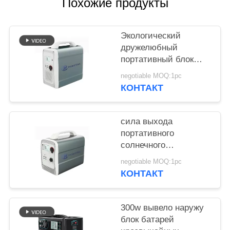
POLICY
Похожие продукты
Экологический
дружелюбный
портативный блок
батарей 1500wh
negotiable MOQ:1pc
лития для хранения
КОНТАКТ
солнечной энергии
сила выхода
портативного
солнечного
генератора 600w
negotiable MOQ:1pc
супер с батареей
КОНТАКТ
лития 1000wh 14.8v
300w вывело наружу
блок батарей