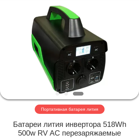
Horn
E-
Commerce
Co.,
Ltd..
All
Rights
Reserved.
ДОМ
ПРОДУКТЫ
О
НАС
ПУТЕШЕСТВИЕ
ФАБРИКИ
Портативная батарея лития
Батареи лития инвертора 518Wh
ПРОВЕРКА
500w RV AC перезаряжаемые