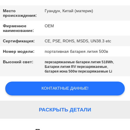
КАЧЕСТВА
Место
Гуандун, Китай (материк)
происхождения:
СВЯЖИТЕСЬ
Фирменное
OEM
МЫ
наименование:
Сертификация:
CE, PSE, ROHS, MSDS, UN38.3 etc
BLOG
Номер модели:
портативная батарея лития 500в
Высокий свет:
,
перезаряжаемые батареи лития 518Wh
СПРОСИТЕ
,
Батареи лития RV перезаряжаемые
батарея иона 500w перезаряжаемые Li
ЦИТАТУ
КОНТАКТНЫЕ ДАННЫЕ!
КАРТА
САЙТА
РАСКРЫТЬ ДЕТАЛИ
PRIVACY