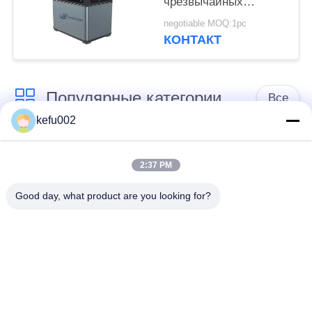
чрезвычайных
полномочий,
negotiable MOQ:1pc
портативная станция
КОНТАКТ
чрезвычайных
полномочий
Популярные категории
Все
kefu002
Глубокая батарея
Аккумулятор
цикла ЛиФеПо4
2:37 PM
Good day, what product are you looking for?
Перезаряжаемые
Солнечная батарея
батарея Лифепо4
Lifepo4
32650 блоков
26650 блоков
батарей
батарей