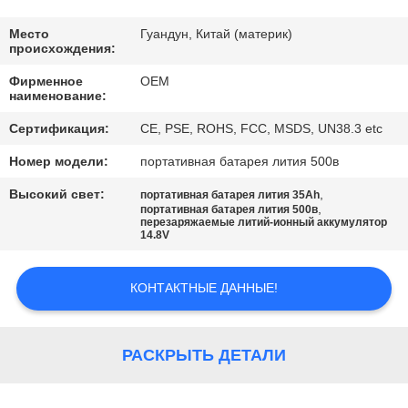
КАЧЕСТВА
Место
Гуандун, Китай (материк)
происхождения:
СВЯЖИТЕСЬ
Фирменное
OEM
МЫ
наименование:
Сертификация:
CE, PSE, ROHS, FCC, MSDS, UN38.3 etc
BLOG
Номер модели:
портативная батарея лития 500в
Высокий свет:
,
портативная батарея лития 35Ah
СПРОСИТЕ
,
портативная батарея лития 500в
перезаряжаемые литий-ионный аккумулятор
ЦИТАТУ
14.8V
КОНТАКТНЫЕ ДАННЫЕ!
КАРТА
САЙТА
РАСКРЫТЬ ДЕТАЛИ
PRIVACY