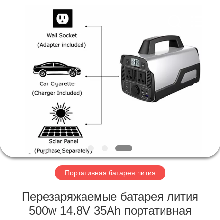
Horn
E-
Commerce
Co.,
Ltd..
All
Rights
Reserved.
ДОМ
ПРОДУКТЫ
О
НАС
ПУТЕШЕСТВИЕ
ФАБРИКИ
Портативная батарея лития
Перезаряжаемые батарея лития
ПРОВЕРКА
500w 14.8V 35Ah портативная