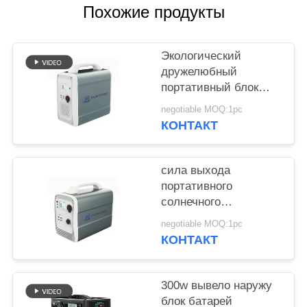
POLICY
Похожие продукты
Экологический
дружелюбный
портативный блок
батарей 1500wh
negotiable MOQ:1pc
лития для хранения
КОНТАКТ
солнечной энергии
сила выхода
портативного
солнечного
генератора 600w
negotiable MOQ:1pc
супер с батареей
КОНТАКТ
лития 1000wh 14.8v
300w вывело наружу
блок батарей