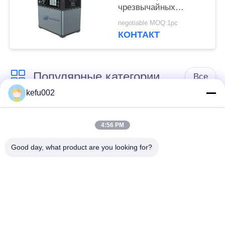
чрезвычайных
полномочий,
negotiable MOQ:1pc
портативная станция
КОНТАКТ
чрезвычайных
полномочий
Популярные категории
Все
kefu002
Глубокая батарея
Аккумулятор
цикла ЛиФеПо4
4:56 PM
Good day, what product are you looking for?
Перезаряжаемые
Солнечная батарея
батарея Лифепо4
Lifepo4
32650 блоков
26650 блоков
батарей
батарей